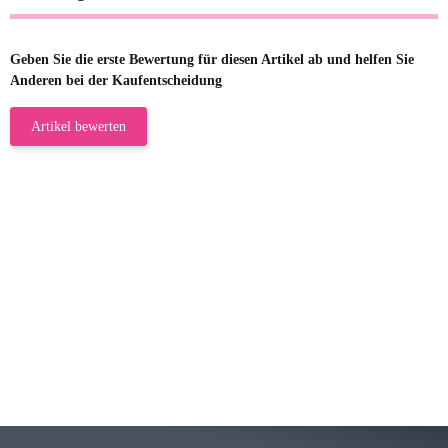
Geben Sie die erste Bewertung für diesen Artikel ab und helfen Sie
Anderen bei der Kaufentscheidung
Artikel bewerten
23.05.2026
Gabriele W
Wie immer bei den Franky Produkten
eine TOP Qualität. Danke
zur Farbauswahl
15.05.2026
Björn M