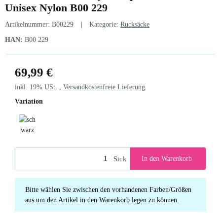
Unisex Nylon B00 229
Artikelnummer:
B00229
Kategorie:
Rucksäcke
HAN:
B00 229
69,99 €
inkl. 19% USt. ,
Versandkostenfreie Lieferung
Variation
schwarz
Stck
In den Warenkorb
x
Bitte wählen Sie zwischen den vorhandenen Farben/Größen
aus um den Artikel in den Warenkorb legen zu können.