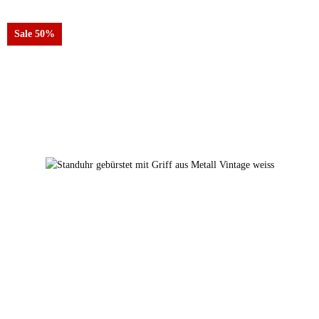
Sale 50%
21069-grau gebürstet
21069-rot gebürstet
21069-sz gebürstet
21069-weiss gebürstet