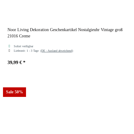
Noor Living Dekoration Geschenkartikel Nostalgieuhr Vintage groß
21016 Creme
Sofort verfügbar
Lieferzeit:
1 - 3 Tage
(DE - Ausland abweichend)
39,99 €
*
Farben
Creme
Sale 50%
Braun
Creme
Braun
Creme