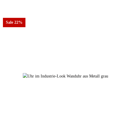
Farben
21069-grau gebürstet
Sale 22%
21069-grau gebürstet
21069-rot gebürstet
21069-sz gebürstet
21069-weiss gebürstet