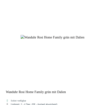
50954-Minute
50954-Sterne
50954-Träumzeit
Wanduhr Rosi Home Family grün mit Dalien
Sofort verfügbar
Lieferzeit:
2 - 4 Tage
(DE - Ausland abweichend)