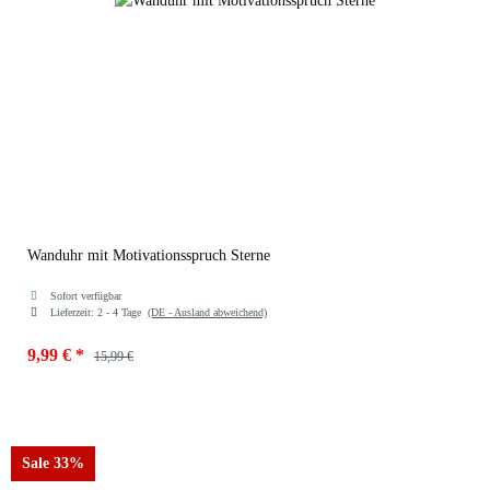
Wanduhr mit Motivationsspruch Sterne
Sofort verfügbar
Lieferzeit:
2 - 4 Tage
(DE - Ausland abweichend)
9,99 €
*
15,99 €
Farben
50954-Sterne
Sale 33%