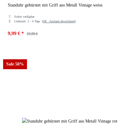
Standuhr gebürstet mit Griff aus Metall Vintage weiss
Sofort verfügbar
Lieferzeit:
2 - 4 Tage
(DE - Ausland abweichend)
9,99 €
*
19,99 €
Farben
21069-weiss gebürstet
Sale 50%
21069-grau gebürstet
21069-rot gebürstet
21069-sz gebürstet
21069-weiss gebürstet