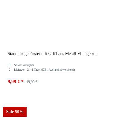
Standuhr gebürstet mit Griff aus Metall Vintage rot
Sofort verfügbar
Lieferzeit:
2 - 4 Tage
(DE - Ausland abweichend)
9,99 €
*
19,99 €
Farben
21069-rot gebürstet
Sale 50%
21069-grau gebürstet
21069-rot gebürstet
21069-sz gebürstet
21069-weiss gebürstet