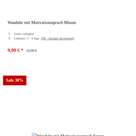
Wanduhr mit Motivationsspruch Minute
Sofort verfügbar
Lieferzeit:
2 - 4 Tage
(DE - Ausland abweichend)
9,99 €
*
15,99 €
Farben
50954-Minute
Sale 38%
50954-Minute
50954-Sterne
50954-Träumzeit