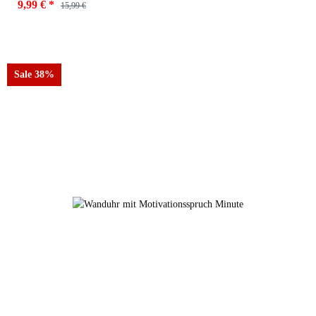
9,99 €
*
15,99 €
Farben
50954-Träumzeit
Sale 38%
50954-Minute
50954-Sterne
50954-Träumzeit