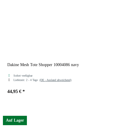
Dakine Mesh Tote Shopper 10004086 navy
Sofort verfügbar
Lieferzeit:
2 - 4 Tage
(DE - Ausland abweichend)
44,95 €
*
Farben
navy
Auf Lager