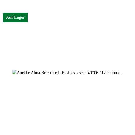
Farben
türkis
Auf Lager
türkis