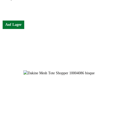
Farben
mojave desert
Auf Lager
mojave desert