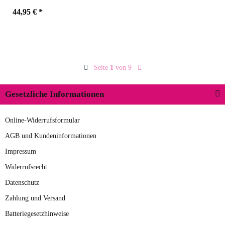
44,95 €
*
Farben
stone
Seite
1
von 9
bisque
navy
stone
Gesetzliche Informationen
Online-Widerrufsformular
AGB und Kundeninformationen
Impressum
Widerrufsrecht
Datenschutz
Zahlung und Versand
Batteriegesetzhinweise