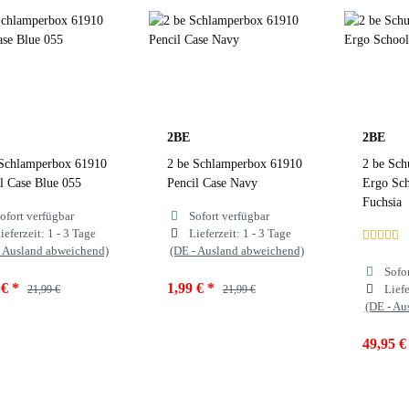
uchsia
Black
Fuchsia
Black
Fuch
lack 032
Blue
Black 032
Blue
Blac
ink
Blue 055
Pink
Blue 055
Pink
2BE
2BE
 Schlamperbox 61910
2 be Schlamperbox 61910
2 be Sch
Navy
Navy
Nav
l Case Blue 055
Pencil Case Navy
Ergo Sc
Fuchsia
ofort verfügbar
Sofort verfügbar
zur Farbauswahl
zur Farbauswahl
zur
ieferzeit:
1 - 3 Tage
Lieferzeit:
1 - 3 Tage
- Ausland abweichend)
(DE - Ausland abweichend)
Sofo
 €
*
1,99 €
*
Liefe
21,99 €
21,99 €
(DE - Au
ben
Blue 055
Farben
Navy
49,95 
Farben