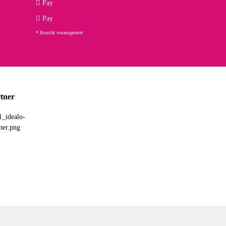
Pay
Pay
* Bonität vorausgesetzt
tner