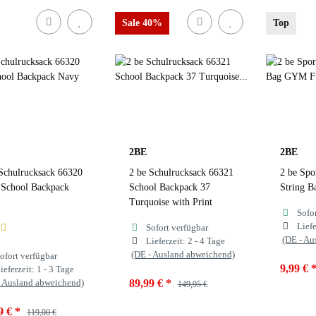
uchsia
Black
Fuchsia
Black
Sale 40%
Top
lack 032
Blue
Black 032
Blue
Fuch
ink
Blue 055
Pink
Blue 055
Nav
zur
Navy
Navy
2BE
2BE
Schulrucksack 66320
2 be Schulrucksack 66321
2 be Spo
zur Farbauswahl
zur Farbauswahl
 School Backpack
School Backpack 37
String 
Turquoise with Print
Sofo
Liefe
Sofort verfügbar
(DE - Au
Lieferzeit:
2 - 4 Tage
(DE - Ausland abweichend)
ofort verfügbar
9,99 €
ieferzeit:
1 - 3 Tage
- Ausland abweichend)
89,99 €
*
149,95 €
Farben
9 €
*
119,00 €