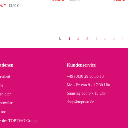
 €
*
15,99 €
Farben
Blue
Farben
ben
Black 032
1
2
3
4
5
6
7
Fuchsia
Black
Fuch
uchsia
Black
Black 032
Blue
Blac
ationen
Kundenservice
lack 032
Blue
reiheit
+49 (0)30 29 36 36 13
Pink
Blue 055
Pink
ink
Blue 055
Mo - Fr von 9 - 17:30 Uhr
ne
Samstag von 9 - 15 Uhr
en dich!
Navy
Nav
Navy
shop@toptwo.de
ormular
zur Farbauswahl
zur
 uns
zur Farbauswahl
te der TOPTWO Gruppe