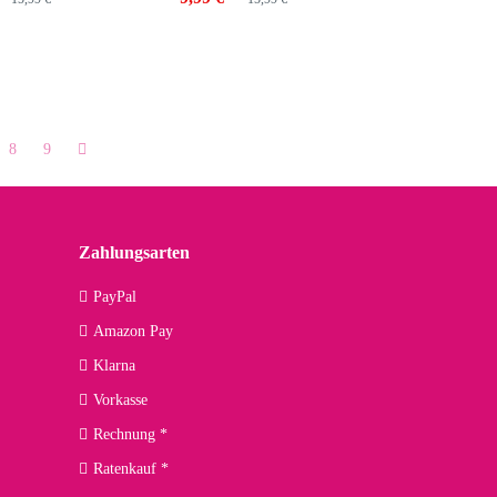
Pink
Farben
Blue 055
8
9
sia
Black
Fuchsia
Black
k 032
Blue
Black 032
Blue
Zahlungsarten
PayPal
Blue 055
Pink
Blue 055
Amazon Pay
Klarna
y
Navy
Vorkasse
 Farbauswahl
zur Farbauswahl
Rechnung *
Ratenkauf *