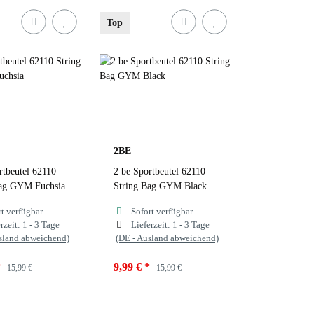
Top
sia
Blue 055
Fuchsia
Blue 055
y
Navy
 Farbauswahl
zur Farbauswahl
2BE
rtbeutel 62110
2 be Sportbeutel 62110
Bag GYM Fuchsia
String Bag GYM Black
rt verfügbar
Sofort verfügbar
rzeit:
1 - 3 Tage
Lieferzeit:
1 - 3 Tage
sland abweichend)
(DE - Ausland abweichend)
*
9,99 €
*
15,99 €
15,99 €
Fuchsia
Farben
Black