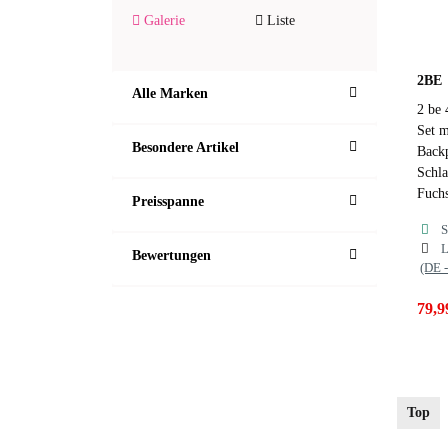
Galerie
Liste
2BE
Alle Marken
2 be 
Set m
Besondere Artikel
Backp
Schl
Fuchs
Preisspanne
S
L
Bewertungen
(DE 
79,9
Far
Top