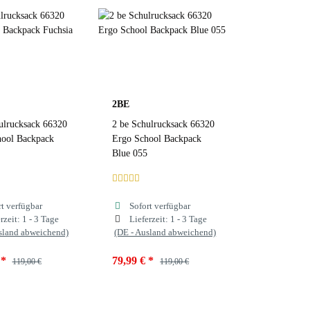
sia
Black
Fuchsia
Black
k 032
Blue
Black 032
Blue
Blue 055
Pink
Blue 055
2BE
ulrucksack 66320
2 be Schulrucksack 66320
y
Navy
hool Backpack
Ergo School Backpack
Blue 055
 Farbauswahl
zur Farbauswahl
rt verfügbar
Sofort verfügbar
rzeit:
1 - 3 Tage
Lieferzeit:
1 - 3 Tage
sland abweichend)
(DE - Ausland abweichend)
€
*
79,99 €
*
119,00 €
119,00 €
Fuchsia
Farben
Blue 055