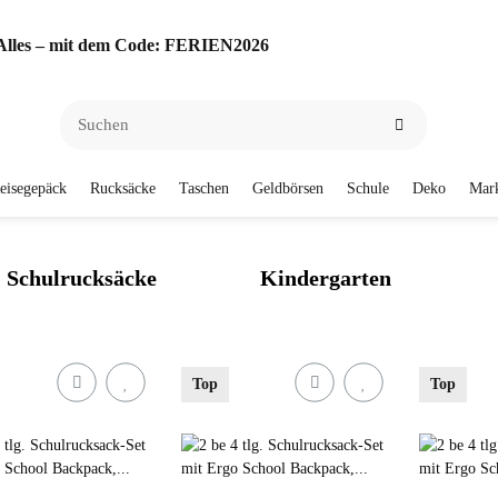
f Alles – mit dem Code: FERIEN2026
eisegepäck
Rucksäcke
Taschen
Geldbörsen
Schule
Deko
Mar
Schulrucksäcke
Kindergarten
Top
Top