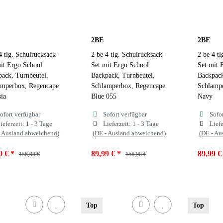
2BE
2BE
4 tlg. Schulrucksack-
2 be 4 tlg. Schulrucksack-
2 be 4 tl
it Ergo School
Set mit Ergo School
Set mit 
ack, Turnbeutel,
Backpack, Turnbeutel,
Backpack
amperbox, Regencape
Schlamperbox, Regencape
Schlamp
ia
Blue 055
Navy
ofort verfügbar
Sofort verfügbar
Sofo
ieferzeit:
1 - 3 Tage
Lieferzeit:
1 - 3 Tage
Liefe
- Ausland abweichend)
(DE - Ausland abweichend)
(DE - Au
9 €
*
89,99 €
*
89,99 
156,98 €
156,98 €
ben
Fuchsia
Farben
Blue 055
Farben
Top
Top