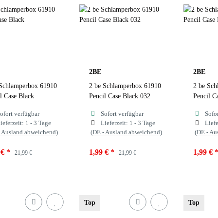
uchsia
Blue 055
Fuchsia
Blue 055
Fuch
Navy
Navy
Nav
zur Farbauswahl
zur Farbauswahl
zur
2BE
2BE
 Schlamperbox 61910
2 be Schlamperbox 61910
2 be Sch
l Case Black
Pencil Case Black 032
Pencil C
ofort verfügbar
Sofort verfügbar
Sofo
ieferzeit:
1 - 3 Tage
Lieferzeit:
1 - 3 Tage
Liefe
- Ausland abweichend)
(DE - Ausland abweichend)
(DE - Au
 €
*
1,99 €
*
1,99 €
21,99 €
21,99 €
ben
Black
Farben
Black 032
Farben
Top
Top