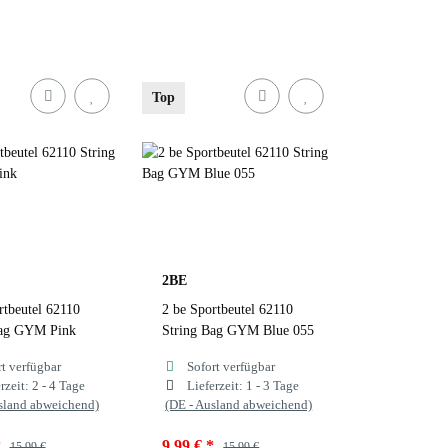
sia
Black
Fuchsia
Black
Top
k 032
Blue
Black 032
Blue
Blue 055
Pink
Blue 055
y
Navy
2BE
rtbeutel 62110
2 be Sportbeutel 62110
 Farbauswahl
zur Farbauswahl
Bag GYM Pink
String Bag GYM Blue 055
rt verfügbar
Sofort verfügbar
rzeit:
2 - 4 Tage
Lieferzeit:
1 - 3 Tage
sland abweichend)
(DE - Ausland abweichend)
*
9,99 €
*
15,99 €
15,99 €