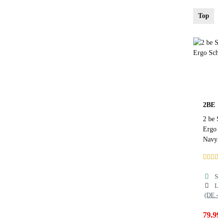
F
Top
B
P
2BE
2 be 
Ergo
Navy
S
L
(DE 
79,9