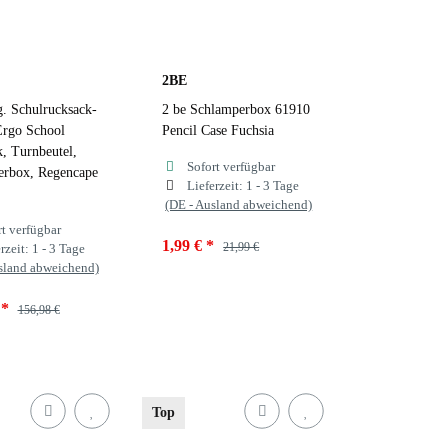
2BE
g. Schulrucksack-
2 be Schlamperbox 61910
Ergo School
Pencil Case Fuchsia
, Turnbeutel,
Sofort verfügbar
erbox, Regencape
Lieferzeit:
1 - 3 Tage
(DE - Ausland abweichend)
rt verfügbar
1,99 €
*
21,99 €
rzeit:
1 - 3 Tage
sland abweichend)
Farben
Fuchsia
€
*
156,98 €
Navy
Fuchsia
Black
Top