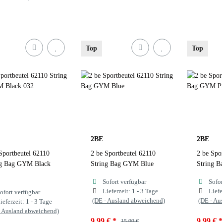
ben
Navy
Fuch
Top
Top
Blac
uchsia
Blue 055
Pink
Navy
zur Farbauswahl
Nav
2BE
2BE
Sportbeutel 62110
2 be Sportbeutel 62110
2 be Spo
zur
ng Bag GYM Black
String Bag GYM Blue
String 
Sofort verfügbar
Sofo
Lieferzeit:
1 - 3 Tage
Liefe
ofort verfügbar
(DE - Ausland abweichend)
(DE - Au
ieferzeit:
1 - 3 Tage
- Ausland abweichend)
9,99 €
*
9,99 €
15,99 €