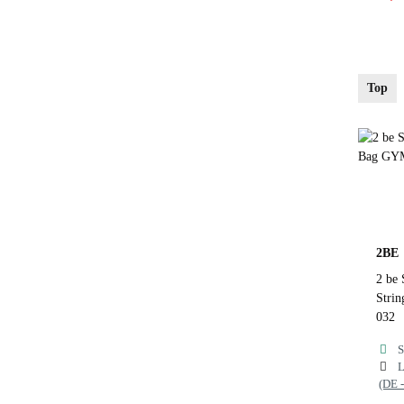
Far
Top
F
2BE
2 be 
Stri
032
S
L
(DE 