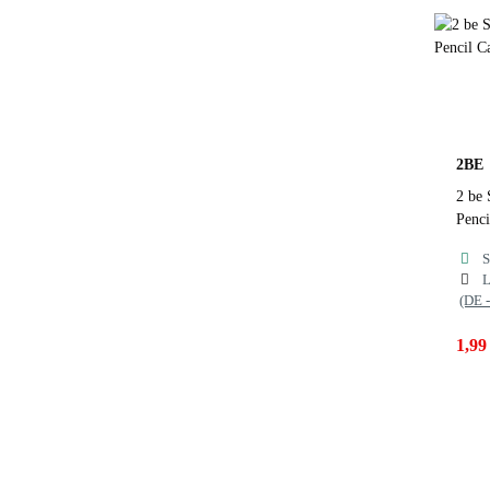
F
B
P
2BE
2 be
Penci
S
L
(DE 
1,99
Far