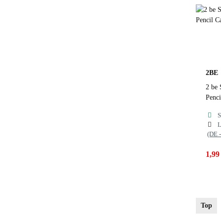
F
2BE
2 be
Penci
S
L
(DE 
1,99
Far
Top