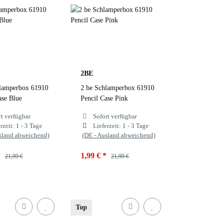
Black 032
Blue
sia
Blue 055
Pink
Blue 055
y
 Farbauswahl
Navy
2BE
lamperbox 61910
2 be Schlamperbox 61910
zur Farbauswahl
ase Blue
Pencil Case Pink
rt verfügbar
Sofort verfügbar
rzeit:
1 - 3 Tage
Lieferzeit:
1 - 3 Tage
sland abweichend)
(DE - Ausland abweichend)
*
1,99 €
*
21,99 €
21,99 €
Blue
Farben
Pink
Top