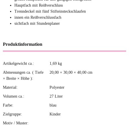
Hauptfach mit Reißverschluss
Sofort verfügbar
Trenndeckel mit fünf Stifteinsteckschlaufen
Lieferzeit:
1 - 3 Tage
(DE -
Ausland abweichend)
innen ein Reißverschlussfach
sichtfach mit Stundenplaner
1,99 €
*
21,99 €
Produktinformation
Artikelgewicht ca.:
1,69
kg
Produkteigenschaft
Wert
Abmessungen ca. ( Tiefe
20,00 × 30,00 × 40,00 cm
× Breite × Höhe ):
Material:
Polyester
Volumen ca.:
27 Liter
Farbe:
blau
Zielgruppe:
Kinder
Motiv / Muster: