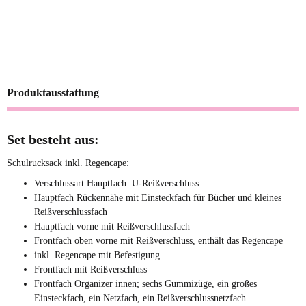
1x
2 be Schulrucksack
66320 Ergo School
Produktausstattung
Backpack Blue 055
Sofort verfügbar
Set besteht aus:
Lieferzeit:
1 - 3 Tage
(DE -
Ausland abweichend)
Schulrucksack inkl. Regencape:
79,99 €
*
119,00 €
Verschlussart Hauptfach: U-Reißverschluss
Hauptfach Rückennähe mit Einsteckfach für Bücher und kleines
Reißverschlussfach
Top
Hauptfach vorne mit Reißverschlussfach
Frontfach oben vorne mit Reißverschluss, enthält das Regencape
inkl. Regencape mit Befestigung
Frontfach mit Reißverschluss
Frontfach Organizer innen; sechs Gummizüge, ein großes
Einsteckfach, ein Netzfach, ein Reißverschlussnetzfach