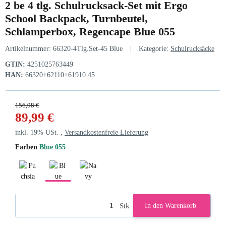
2 be 4 tlg. Schulrucksack-Set mit Ergo
School Backpack, Turnbeutel,
Schlamperbox, Regencape Blue 055
Artikelnummer:
66320-4Tlg.Set-45 Blue
Kategorie:
Schulrucksäcke
GTIN:
4251025763449
HAN:
66320+62110+61910.45
156,98 €
89,99 €
inkl. 19% USt. ,
Versandkostenfreie Lieferung
Farben
Blue 055
Fuchsia
Blue 055
Navy
Stk
In den Warenkorb