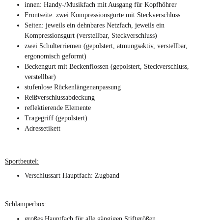
innen: Handy-/Musikfach mit Ausgang für Kopfhöhrer
Frontseite: zwei Kompressionsgurte mit Steckverschluss
Seiten: jeweils ein dehnbares Netzfach, jeweils ein
1x
2 be Sportbeutel 62110
Kompressionsgurt (verstellbar, Steckverschluss)
String Bag GYM Blue 055
zwei Schulterriemen (gepolstert, atmungsaktiv, verstellbar,
Sofort verfügbar
ergonomisch geformt)
Lieferzeit:
1 - 3 Tage
(DE -
Beckengurt mit Beckenflossen (gepolstert, Steckverschluss,
Ausland abweichend)
verstellbar)
9,99 €
*
15,99 €
stufenlose Rückenlängenanpassung
Reißverschlussabdeckung
reflektierende Elemente
Top
Tragegriff (gepolstert)
Adressetikett
Sportbeutel:
Verschlussart Hauptfach: Zugband
Schlamperbox:
1x
2 be Schlamperbox
61910 Pencil Case Blue 055
großes Hauptfach für alle gängigen Stiftgrößen