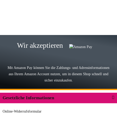
eine TOP Qualität. Danke
zur Farbauswahl
15.05.2026
Björn M
Sehr ehrlicher Shop, schnelle
Wir akzeptieren
Lieferung, man kann bedenkenlos
Vorkasse leisten, Top Ware
zur Farbauswahl
Mit Amazon Pay können Sie die Zahlungs- und Adressinformationen
aus Ihrem Amazon Account nutzen, um in diesem Shop schnell und
03.05.2026
sicher einzukaufen.
Wilhelm W
Der Koffer macht einen sehr soliden
Gesetzliche Informationen
Eindruck. Die Zuverlässigkeit muss
sich noch in den kommenden Jahren
Online-Widerrufsformular
herausstellen. Spannend wird es falls