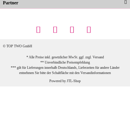
Partner
23.02.2026
Maschowski L
... Artikel wie beschrieben, günstiger
Preis (haben auch den Vorkasse-5%-
Rabatt genutzt), schnelle Lieferung. Bin
sehr zufrieden!
© TOP TWO GmbH
zur Farbauswahl
* Alle Preise inkl. gesetzlicher MwSt. ggf. zzgl.
Versand
** Unverbindliche Preisempfehlung
03.02.2026
*** gilt für Lieferungen innerhalb Deutschlands, Lieferzeiten für andere Länder
Sabine G
entnehmen Sie bitte der Schaltfläche mit den
Versandinformationen
Sehr schöner und großer Trolley, leicht
Powered by
JTL-Shop
zu fahren und wirklich leise, allerdings
wurde er ohne Umverpackung geliefert.
Die Lieferung war sehr schnell.
zur Farbauswahl
26.01.2026