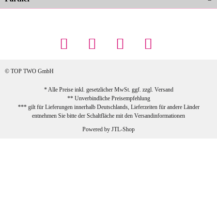
23.02.2026
Maschowski L
... Artikel wie beschrieben, günstiger
Preis (haben auch den Vorkasse-5%-
Rabatt genutzt), schnelle Lieferung. Bin
sehr zufrieden!
© TOP TWO GmbH
zur Farbauswahl
* Alle Preise inkl. gesetzlicher MwSt. ggf. zzgl.
Versand
** Unverbindliche Preisempfehlung
03.02.2026
*** gilt für Lieferungen innerhalb Deutschlands, Lieferzeiten für andere Länder
Sabine G
entnehmen Sie bitte der Schaltfläche mit den
Versandinformationen
Sehr schöner und großer Trolley, leicht
Powered by
JTL-Shop
zu fahren und wirklich leise, allerdings
wurde er ohne Umverpackung geliefert.
Die Lieferung war sehr schnell.
zur Farbauswahl
26.01.2026