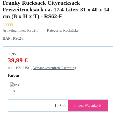
Franky Rucksack Cityrucksack
Freizeitrucksack ca. 17,4 Liter, 31 x 40 x 14
cm (B x H x T) - RS62-F
Artikelnummer:
RS62-F
Kategorie:
Rucksäcke
HAN:
RS62-F
69,95 €
39,99 €
inkl. 19% USt. ,
Versandkostenfreie Lieferung
Farben
rose
Stck
In den Warenkorb