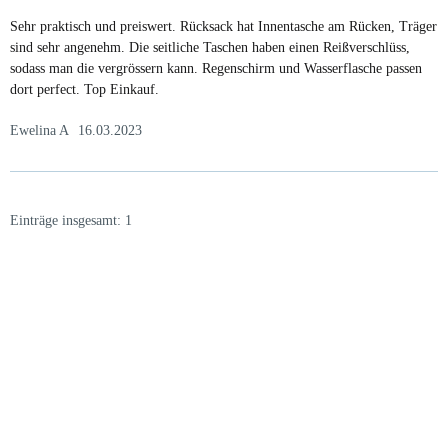
Sehr praktisch und preiswert. Rücksack hat Innentasche am Rücken, Träger
sind sehr angenehm. Die seitliche Taschen haben einen Reißverschlüss,
sodass man die vergrössern kann. Regenschirm und Wasserflasche passen
dort perfect. Top Einkauf.
Ewelina A
16.03.2023
Einträge insgesamt: 1
23.05.2026
Gabriele W
Wie immer bei den Franky Produkten