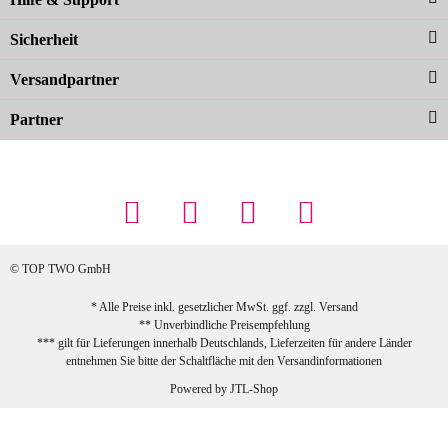
Farben sind großartig. Guter Preis und
Sicherheit
schnelle Lieferung. Top!
zur Farbauswahl
Versandpartner
Partner
23.02.2026
Maschowski L
... Artikel wie beschrieben, günstiger
Preis (haben auch den Vorkasse-5%-
Rabatt genutzt), schnelle Lieferung. Bin
sehr zufrieden!
© TOP TWO GmbH
zur Farbauswahl
* Alle Preise inkl. gesetzlicher MwSt. ggf. zzgl.
Versand
** Unverbindliche Preisempfehlung
03.02.2026
*** gilt für Lieferungen innerhalb Deutschlands, Lieferzeiten für andere Länder
Sabine G
entnehmen Sie bitte der Schaltfläche mit den
Versandinformationen
Sehr schöner und großer Trolley, leicht
Powered by
JTL-Shop
zu fahren und wirklich leise, allerdings
wurde er ohne Umverpackung geliefert.