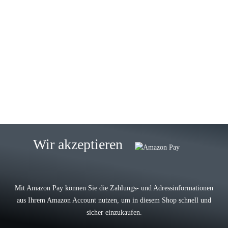
23.05.2026
Gabriele W
Wie immer bei den Franky Produkten
eine TOP Qualität. Danke
zur Farbauswahl
15.05.2026
Björn M
Sehr ehrlicher Shop, schnelle
Wir akzeptieren
Lieferung, man kann bedenkenlos
Vorkasse leisten, Top Ware
zur Farbauswahl
Mit Amazon Pay können Sie die Zahlungs- und Adressinformationen
aus Ihrem Amazon Account nutzen, um in diesem Shop schnell und
03.05.2026
sicher einzukaufen.
Wilhelm W