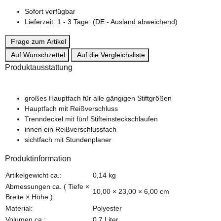
Sofort verfügbar
Lieferzeit:
1 - 3 Tage
(DE - Ausland abweichend)
Frage zum Artikel
Auf Wunschzettel
Auf die Vergleichsliste
Produktausstattung
großes Hauptfach für alle gängigen Stiftgrößen
Hauptfach mit Reißverschluss
Trenndeckel mit fünf Stifteinsteckschlaufen
innen ein Reißverschlussfach
sichtfach mit Stundenplaner
Produktinformation
Produkteigenschaft
Wert
Artikelgewicht ca.:
0,14
kg
Abmessungen ca. ( Tiefe ×
10,00 × 23,00 × 6,00 cm
Breite × Höhe ):
Material:
Polyester
Volumen ca.:
0,7 Liter