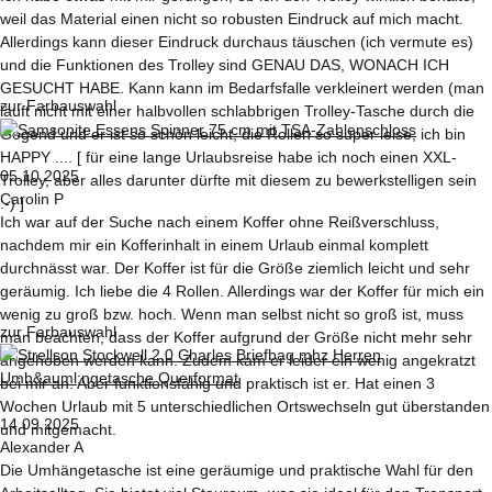
weil das Material einen nicht so robusten Eindruck auf mich macht.
Allerdings kann dieser Eindruck durchaus täuschen (ich vermute es)
und die Funktionen des Trolley sind GENAU DAS, WONACH ICH
GESUCHT HABE. Kann kann im Bedarfsfalle verkleinert werden (man
zur Farbauswahl
läuft nicht mit einer halbvollen schlabbrigen Trolley-Tasche durch die
Gegend und er ist so schön leicht, die Rollen so super leise, ich bin
HAPPY .... [ für eine lange Urlaubsreise habe ich noch einen XXL-
05.10.2025
Trolley, aber alles darunter dürfte mit diesem zu bewerkstelligen sein
Carolin P
:-) ]
Ich war auf der Suche nach einem Koffer ohne Reißverschluss,
nachdem mir ein Kofferinhalt in einem Urlaub einmal komplett
durchnässt war. Der Koffer ist für die Größe ziemlich leicht und sehr
geräumig. Ich liebe die 4 Rollen. Allerdings war der Koffer für mich ein
wenig zu groß bzw. hoch. Wenn man selbst nicht so groß ist, muss
zur Farbauswahl
man beachten, dass der Koffer aufgrund der Größe nicht mehr sehr
angehoben werden kann. Zudem kam er leider ein wenig angekratzt
bei mir an. Aber funktionsfähig und praktisch ist er. Hat einen 3
Wochen Urlaub mit 5 unterschiedlichen Ortswechseln gut überstanden
14.09.2025
und mitgemacht.
Alexander A
Die Umhängetasche ist eine geräumige und praktische Wahl für den