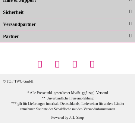
Hilfe & Support
Farben sind großartig. Guter Preis und
Sicherheit
schnelle Lieferung. Top!
zur Farbauswahl
Versandpartner
Partner
23.02.2026
Maschowski L
... Artikel wie beschrieben, günstiger
Preis (haben auch den Vorkasse-5%-
Rabatt genutzt), schnelle Lieferung. Bin
sehr zufrieden!
© TOP TWO GmbH
zur Farbauswahl
* Alle Preise inkl. gesetzlicher MwSt. ggf. zzgl.
Versand
** Unverbindliche Preisempfehlung
03.02.2026
*** gilt für Lieferungen innerhalb Deutschlands, Lieferzeiten für andere Länder
Sabine G
entnehmen Sie bitte der Schaltfläche mit den
Versandinformationen
Sehr schöner und großer Trolley, leicht
Powered by
JTL-Shop
zu fahren und wirklich leise, allerdings
wurde er ohne Umverpackung geliefert.