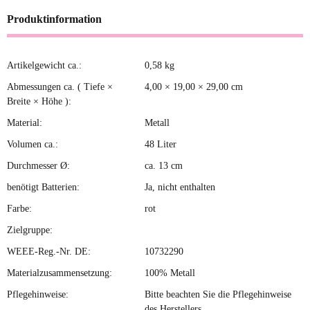
Produktinformation
Artikelgewicht ca.:
0,58
kg
Produkteigenschaft
Wert
Abmessungen ca. ( Tiefe ×
4,00 × 19,00 × 29,00 cm
Breite × Höhe ):
Material:
Metall
Volumen ca.:
48 Liter
Durchmesser Ø:
ca. 13 cm
benötigt Batterien:
Ja, nicht enthalten
Farbe:
rot
Zielgruppe:
WEEE-Reg.-Nr. DE:
10732290
Materialzusammensetzung:
100% Metall
Pflegehinweise:
Bitte beachten Sie die Pflegehinweise
des Herstellers.