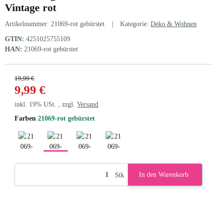
Vintage rot
Artikelnummer:
21069-rot gebürstet
Kategorie:
Deko & Wohnen
GTIN:
4251025755109
HAN:
21069-rot gebürstet
19,99 €
9,99 €
inkl. 19% USt. , zzgl.
Versand
Farben
21069-rot gebürstet
21069-grau gebürstet
21069-rot gebürstet
21069-sz gebürstet
21069-weiss gebürstet
Stk
In den Warenkorb