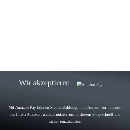
23.05.2026
Gabriele W
Wie immer bei den Franky Produkten
eine TOP Qualität. Danke
zur Farbauswahl
15.05.2026
Björn M
Sehr ehrlicher Shop, schnelle
Wir akzeptieren
Lieferung, man kann bedenkenlos
Vorkasse leisten, Top Ware
zur Farbauswahl
Mit Amazon Pay können Sie die Zahlungs- und Adressinformationen
aus Ihrem Amazon Account nutzen, um in diesem Shop schnell und
03.05.2026
sicher einzukaufen.
Wilhelm W