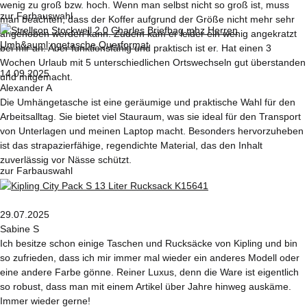
wenig zu groß bzw. hoch. Wenn man selbst nicht so groß ist, muss
zur Farbauswahl
man beachten, dass der Koffer aufgrund der Größe nicht mehr sehr
angehoben werden kann. Zudem kam er leider ein wenig angekratzt
bei mir an. Aber funktionsfähig und praktisch ist er. Hat einen 3
Wochen Urlaub mit 5 unterschiedlichen Ortswechseln gut überstanden
14.09.2025
und mitgemacht.
Alexander A
Die Umhängetasche ist eine geräumige und praktische Wahl für den
Arbeitsalltag. Sie bietet viel Stauraum, was sie ideal für den Transport
von Unterlagen und meinen Laptop macht. Besonders hervorzuheben
ist das strapazierfähige, regendichte Material, das den Inhalt
zuverlässig vor Nässe schützt.
zur Farbauswahl
29.07.2025
Sabine S
Ich besitze schon einige Taschen und Rucksäcke von Kipling und bin
so zufrieden, dass ich mir immer mal wieder ein anderes Modell oder
eine andere Farbe gönne. Reiner Luxus, denn die Ware ist eigentlich
so robust, dass man mit einem Artikel über Jahre hinweg auskäme.
Immer wieder gerne!