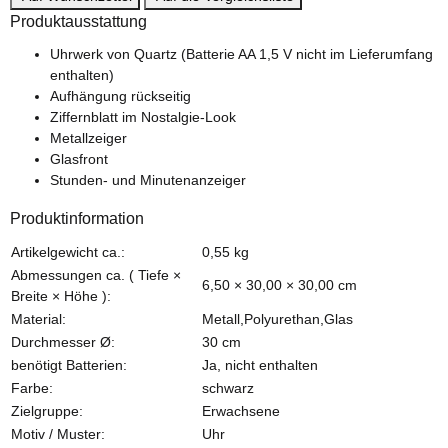
Produktausstattung
Uhrwerk von Quartz (Batterie AA 1,5 V nicht im Lieferumfang
enthalten)
Aufhängung rückseitig
Ziffernblatt im Nostalgie-Look
Metallzeiger
Glasfront
Stunden- und Minutenanzeiger
Produktinformation
Produkteigenschaft
Wert
Artikelgewicht ca.:
0,55
kg
Abmessungen ca. ( Tiefe ×
6,50 × 30,00 × 30,00 cm
Breite × Höhe ):
Material:
Metall,Polyurethan,Glas
Durchmesser Ø:
30 cm
benötigt Batterien:
Ja, nicht enthalten
Farbe:
schwarz
Zielgruppe:
Erwachsene
Motiv / Muster:
Uhr