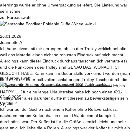
allerdings wurde er ohne Umverpackung geliefert. Die Lieferung war
sehr schnell.
zur Farbauswahl
26.01.2026
Jeannette A
Ich habe etwas mit mir gerungen, ob ich den Trolley wirklich behalte,
weil das Material einen nicht so robusten Eindruck auf mich macht.
Allerdings kann dieser Eindruck durchaus täuschen (ich vermute es)
und die Funktionen des Trolley sind GENAU DAS, WONACH ICH
GESUCHT HABE. Kann kann im Bedarfsfalle verkleinert werden (man
zur Farbauswahl
läuft nicht mit einer halbvollen schlabbrigen Trolley-Tasche durch die
Gegend und er ist so schön leicht, die Rollen so super leise, ich bin
HAPPY .... [ für eine lange Urlaubsreise habe ich noch einen XXL-
05.10.2025
Trolley, aber alles darunter dürfte mit diesem zu bewerkstelligen sein
Carolin P
:-) ]
Ich war auf der Suche nach einem Koffer ohne Reißverschluss,
nachdem mir ein Kofferinhalt in einem Urlaub einmal komplett
durchnässt war. Der Koffer ist für die Größe ziemlich leicht und sehr
geräumig. Ich liebe die 4 Rollen. Allerdings war der Koffer für mich ein