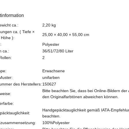
tinformation
teigenschaft
ewicht ca.:
2,20
kg
ngen ca. ( Tiefe ×
25,00 × 40,00 × 55,00 cm
 Höhe ):
:
Polyester
 ca.:
36/51/72/80 Liter
Rollen:
2
ppe:
Erwachsene
 Muster:
unifarben
nummer des Herstellers:
150627
Bitte beachten Sie, dass bei Online-Bildern der
weise:
den Originalfarbtönen abweichen können.
erfarbe:
Handgepäcktauglichkeit gemäß IATA-Empfehlung -
äcktauglichkeit:
beachten.
alzusammensetzung:
100%Polyester