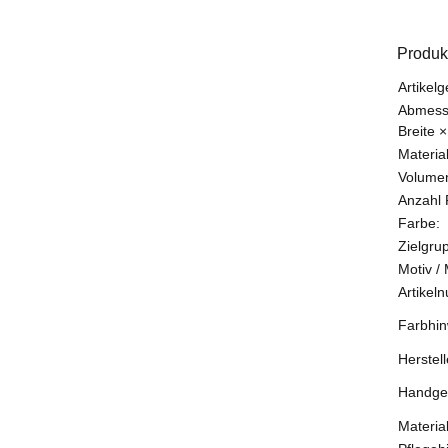
Produk
Produk
Wert
Artikelg
Abmessu
Breite ×
Material
Volumen
Anzahl 
Farbe:
Zielgru
Motiv /
Artikel
Farbhin
Herstell
Handgep
Materi