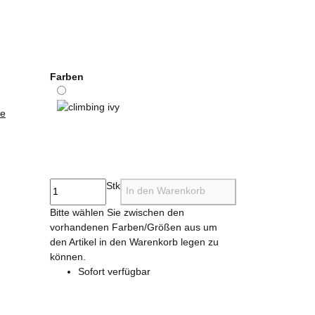
Farben
ie
climbing ivy
Stk
In den Warenkorb
x
Bitte wählen Sie zwischen den
vorhandenen Farben/Größen aus um
den Artikel in den Warenkorb legen zu
können.
Sofort verfügbar