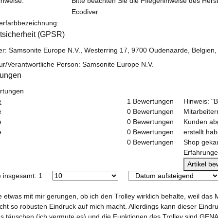
inweise:
Bitte beachten Sie die Pflegehinweise des Herst
Ecodiver
lerfarbbezeichnung:
tsicherheit (GPSR)
ler: Samsonite Europe N.V., Westerring 17, 9700 Oudenaarde, Belgien
ur/Verantwortliche Person: Samsonite Europe N.V.
tungen
rtungen
e
1 Bewertungen
Hinweis: "
e
0 Bewertungen
Mitarbeite
e
0 Bewertungen
Kunden abg
e
0 Bewertungen
erstellt ha
0 Bewertungen
Shop gekau
Erfahrunge
Artikel b
e insgesamt: 1
 etwas mit mir gerungen, ob ich den Trolley wirklich behalte, weil das 
icht so robusten Eindruck auf mich macht. Allerdings kann dieser Eindr
s täuschen (ich vermute es) und die Funktionen des Trolley sind GEN