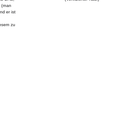
n (man
nd er ist
iesem zu