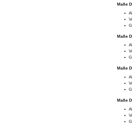
Maße Du
A
V
G
Maße Du
A
V
G
Maße Du
A
V
G
Maße Du
A
V
G