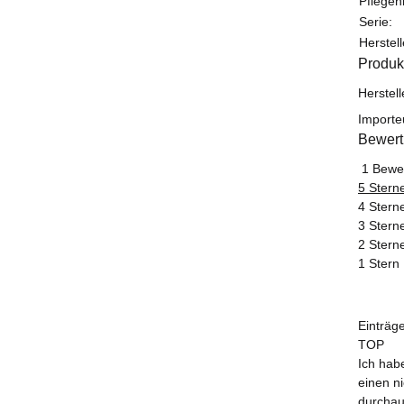
Pflegeh
Serie:
Herstel
Produk
Herstel
Importe
Bewer
1 Bewe
5 Stern
4 Stern
3 Stern
2 Stern
1 Stern
Einträg
TOP
Ich habe
einen n
durchau