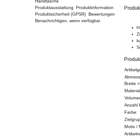
Produktausstattung
Produktinformation
Produk
Produktsicherheit (GPSR)
Bewertungen
Benachrichtigen, wenn verfügbar
H
Z
k
S
Produk
Produk
Wert
Artikelg
Abmessu
Breite ×
Material
Volumen
Anzahl 
Farbe:
Zielgru
Motiv /
Artikel