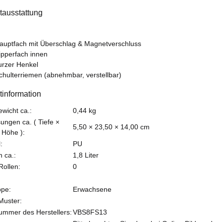
tausstattung
auptfach mit Überschlag & Magnetverschluss
ipperfach innen
urzer Henkel
chulterriemen (abnehmbar, verstellbar)
tinformation
teigenschaft
ewicht ca.:
0,44
kg
ngen ca. ( Tiefe ×
5,50 × 23,50 × 14,00 cm
 Höhe ):
:
PU
 ca.:
1,8 Liter
Rollen:
0
ppe:
Erwachsene
 Muster:
nummer des Herstellers:
VBS8FS13