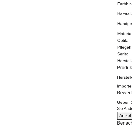
Farbhin
Herstell
Handgep
Materi
Optik:
Pflegeh
Serie:
Herstel
Produk
Herstell
Importe
Bewer
Geben S
Sie And
Artike
Benach