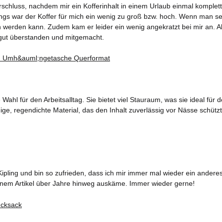
chluss, nachdem mir ein Kofferinhalt in einem Urlaub einmal komplett d
rdings war der Koffer für mich ein wenig zu groß bzw. hoch. Wenn man s
erden kann. Zudem kam er leider ein wenig angekratzt bei mir an. Aber
gut überstanden und mitgemacht.
ahl für den Arbeitsalltag. Sie bietet viel Stauraum, was sie ideal fü
ge, regendichte Material, das den Inhalt zuverlässig vor Nässe schützt
ipling und bin so zufrieden, dass ich mir immer mal wieder ein ander
 einem Artikel über Jahre hinweg auskäme. Immer wieder gerne!