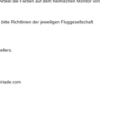
 Artikel die Farben auf dem heimischen Monitor von
te Richtlinien der jeweiligen Fluggesellschaft
ellers.
miriade.com