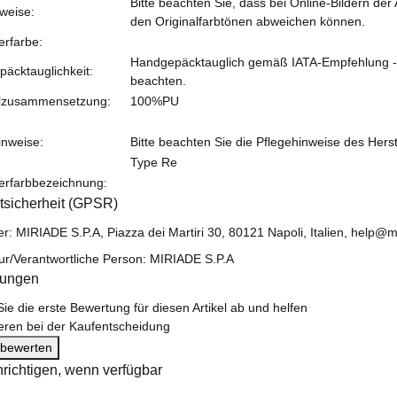
Bitte beachten Sie, dass bei Online-Bildern der
weise:
den Originalfarbtönen abweichen können.
erfarbe:
Handgepäcktauglich gemäß IATA-Empfehlung - bit
äcktauglichkeit:
beachten.
alzusammensetzung:
100%PU
inweise:
Bitte beachten Sie die Pflegehinweise des Herst
Type Re
lerfarbbezeichnung:
tsicherheit (GPSR)
er: MIRIADE S.P.A, Piazza dei Martiri 30, 80121 Napoli, Italien, help@
ur/Verantwortliche Person: MIRIADE S.P.A
tungen
ie die erste Bewertung für diesen Artikel ab und helfen
eren bei der Kaufentscheidung
l bewerten
richtigen, wenn verfügbar