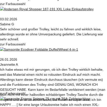
zur Farbauswahl
03.02.2026
Sabine G
Sehr schöner und großer Trolley, leicht zu fahren und wirklich leise,
allerdings wurde er ohne Umverpackung geliefert. Die Lieferung war
sehr schnell.
zur Farbauswahl
26.01.2026
Jeannette A
Ich habe etwas mit mir gerungen, ob ich den Trolley wirklich behalte,
weil das Material einen nicht so robusten Eindruck auf mich macht.
Allerdings kann dieser Eindruck durchaus täuschen (ich vermute es)
und die Funktionen des Trolley sind GENAU DAS, WONACH ICH
GESUCHT HABE. Kann kann im Bedarfsfalle verkleinert werden (man
zur Farbauswahl
läuft nicht mit einer halbvollen schlabbrigen Trolley-Tasche durch die
Gegend und er ist so schön leicht, die Rollen so super leise, ich bin
HAPPY .... [ für eine lange Urlaubsreise habe ich noch einen XXL-