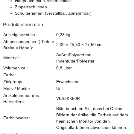
Hauptfach mit Reißverschluss
Zipperfach innen
Schulterriemen (verstellbar, abnehmbar)
Produktinformation
Produkteigenschaft
Wert
Artikelgewicht ca.:
0,23
kg
Abmessungen ca. ( Tiefe ×
2,00 × 25,50 × 17,50 cm
Breite × Höhe ):
AußenPolyurethan
Material:
InnenfutterPolyester
Volumen ca.:
0,8 Liter
Farbe:
Zielgruppe:
Erwachsene
Motiv / Muster:
Uni
Artikelnummer des
VBS3KK50R
Herstellers:
Bitte beachten Sie, dass bei Online-
Bildern der Artikel die Farben auf dem
Farbhinweise:
heimischen Monitor von den
Originalfarbtönen abweichen können.