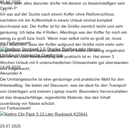
05.10.2025
Trolley, aber alles darunter dürfte mit diesem zu bewerkstelligen sein
Carolin P
:-) ]
Ich war auf der Suche nach einem Koffer ohne Reißverschluss,
nachdem mir ein Kofferinhalt in einem Urlaub einmal komplett
durchnässt war. Der Koffer ist für die Größe ziemlich leicht und sehr
geräumig. Ich liebe die 4 Rollen. Allerdings war der Koffer für mich ein
wenig zu groß bzw. hoch. Wenn man selbst nicht so groß ist, muss
zur Farbauswahl
man beachten, dass der Koffer aufgrund der Größe nicht mehr sehr
angehoben werden kann. Zudem kam er leider ein wenig angekratzt
bei mir an. Aber funktionsfähig und praktisch ist er. Hat einen 3
Wochen Urlaub mit 5 unterschiedlichen Ortswechseln gut überstanden
14.09.2025
und mitgemacht.
Alexander A
Die Umhängetasche ist eine geräumige und praktische Wahl für den
Arbeitsalltag. Sie bietet viel Stauraum, was sie ideal für den Transport
von Unterlagen und meinen Laptop macht. Besonders hervorzuheben
ist das strapazierfähige, regendichte Material, das den Inhalt
zuverlässig vor Nässe schützt.
zur Farbauswahl
29.07.2025