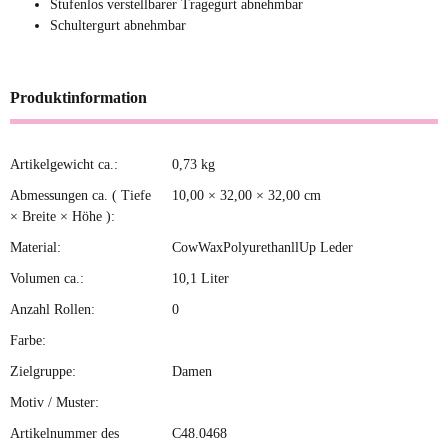
Stufenlos verstellbarer Tragegurt abnehmbar
Schultergurt abnehmbar
Produktinformation
Artikelgewicht ca.:
0,73
kg
Produkteigenschaft
Wert
Abmessungen ca. ( Tiefe
10,00 × 32,00 × 32,00 cm
× Breite × Höhe ):
Material:
CowWaxPolyurethanllUp Leder
Volumen ca.:
10,1 Liter
Anzahl Rollen:
0
Farbe:
Zielgruppe:
Damen
Motiv / Muster:
Artikelnummer des
C48.0468