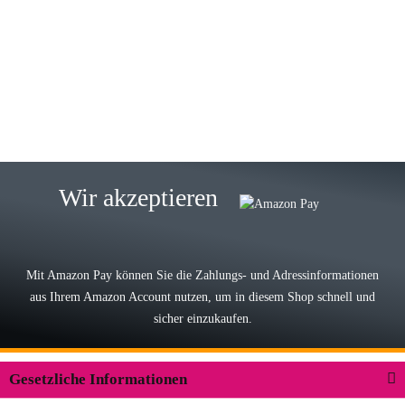
Gabriele W
Wie immer bei den Franky Produkten
eine TOP Qualität. Danke
zur Farbauswahl
15.05.2026
Björn M
Sehr ehrlicher Shop, schnelle
Wir akzeptieren
Lieferung, man kann bedenkenlos
Vorkasse leisten, Top Ware
zur Farbauswahl
Mit Amazon Pay können Sie die Zahlungs- und Adressinformationen
aus Ihrem Amazon Account nutzen, um in diesem Shop schnell und
03.05.2026
sicher einzukaufen.
Wilhelm W
Der Koffer macht einen sehr soliden
Gesetzliche Informationen
Eindruck. Die Zuverlässigkeit muss
sich noch in den kommenden Jahren