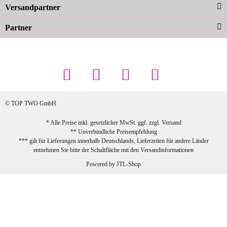
zur Farbauswahl
Versandpartner
Partner
23.02.2026
Maschowski L
... Artikel wie beschrieben, günstiger
Preis (haben auch den Vorkasse-5%-
Rabatt genutzt), schnelle Lieferung. Bin
sehr zufrieden!
© TOP TWO GmbH
zur Farbauswahl
* Alle Preise inkl. gesetzlicher MwSt. ggf. zzgl.
Versand
** Unverbindliche Preisempfehlung
03.02.2026
*** gilt für Lieferungen innerhalb Deutschlands, Lieferzeiten für andere Länder
Sabine G
entnehmen Sie bitte der Schaltfläche mit den
Versandinformationen
Sehr schöner und großer Trolley, leicht
Powered by
JTL-Shop
zu fahren und wirklich leise, allerdings
wurde er ohne Umverpackung geliefert.
Die Lieferung war sehr schnell.
zur Farbauswahl