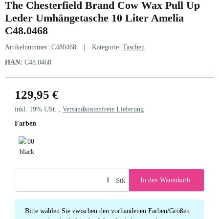
The Chesterfield Brand Cow Wax Pull Up
Leder Umhängetasche 10 Liter Amelia
C48.0468
Artikelnummer:
C480468
Kategorie:
Taschen
HAN:
C48.0468
129,95 €
inkl. 19% USt. ,
Versandkostenfreie Lieferung
Farben
00 black
Stk
In den Warenkorb
x
Bitte wählen Sie zwischen den vorhandenen Farben/Größen