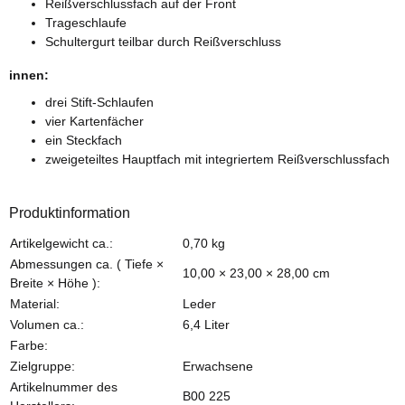
Reißverschlussfach auf der Front
Trageschlaufe
Schultergurt teilbar durch Reißverschluss
innen:
drei Stift-Schlaufen
vier Kartenfächer
ein Steckfach
zweigeteiltes Hauptfach mit integriertem Reißverschlussfach
Produktinformation
Produkteigenschaft
Wert
Artikelgewicht ca.:
0,70
kg
Abmessungen ca. ( Tiefe ×
10,00 × 23,00 × 28,00 cm
Breite × Höhe ):
Material:
Leder
Volumen ca.:
6,4 Liter
Farbe:
Zielgruppe:
Erwachsene
Artikelnummer des
B00 225