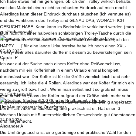
Ich habe etwas mit mir gerungen, ob ich den Trolley wirklich behalte,
weil das Material einen nicht so robusten Eindruck auf mich macht.
Allerdings kann dieser Eindruck durchaus täuschen (ich vermute es)
und die Funktionen des Trolley sind GENAU DAS, WONACH ICH
GESUCHT HABE. Kann kann im Bedarfsfalle verkleinert werden (man
zur Farbauswahl
läuft nicht mit einer halbvollen schlabbrigen Trolley-Tasche durch die
Gegend und er ist so schön leicht, die Rollen so super leise, ich bin
HAPPY .... [ für eine lange Urlaubsreise habe ich noch einen XXL-
05.10.2025
Trolley, aber alles darunter dürfte mit diesem zu bewerkstelligen sein
Carolin P
:-) ]
Ich war auf der Suche nach einem Koffer ohne Reißverschluss,
nachdem mir ein Kofferinhalt in einem Urlaub einmal komplett
durchnässt war. Der Koffer ist für die Größe ziemlich leicht und sehr
geräumig. Ich liebe die 4 Rollen. Allerdings war der Koffer für mich ein
wenig zu groß bzw. hoch. Wenn man selbst nicht so groß ist, muss
zur Farbauswahl
man beachten, dass der Koffer aufgrund der Größe nicht mehr sehr
angehoben werden kann. Zudem kam er leider ein wenig angekratzt
bei mir an. Aber funktionsfähig und praktisch ist er. Hat einen 3
Wochen Urlaub mit 5 unterschiedlichen Ortswechseln gut überstanden
14.09.2025
und mitgemacht.
Alexander A
Die Umhängetasche ist eine geräumige und praktische Wahl für den