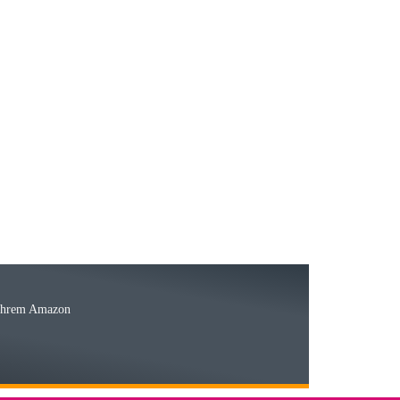
23.05.2026
15.05.2026
Ware
 Ihrem Amazon
03.05.2026
 den kommenden Jahren herausstellen. Spannend wird es falls