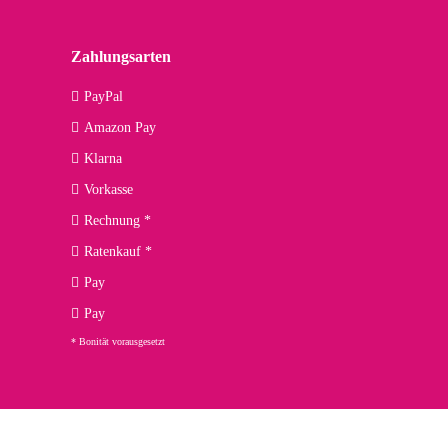
lässiger Partner sein?
Zahlungsarten
09.04.2026
PayPal
Amazon Pay
kann ich noch nicht viel sagen, da er erst noch zum Einsatz
Klarna
Vorkasse
Rechnung *
Ratenkauf *
02.04.2026
Pay
ng. Top!
Pay
* Bonität vorausgesetzt
23.02.2026