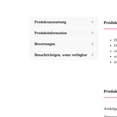
Produktausstattung
Produk
Produktinformation
H
Bewertungen
D
z
Benachrichtigen, wenn verfügbar
e
e
Produk
Artikelg
Produ
Wert
Abmessun