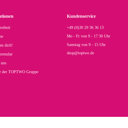
einigen Jahren mal ein Ersatzteil benötigt wird. Wird Samsonite dann noch ein zuver
r Farbauswahl
ationen
Kundenservice
reiheit
+49 (0)30 29 36 36 13
s E
Mo - Fr von 9 - 17:30 Uhr
ne
Rucksack entspricht genau unseren Anforderungen und sieht super aus. Zur Nutzung 
Samstag von 9 - 15 Uhr
en dich!
mt.
shop@toptwo.de
ormular
 Farbauswahl
 uns
te der TOPTWO Gruppe
olina G
h schöner als die Fotos, die Farben sind großartig. Guter Preis und schnelle Lieferu
r Farbauswahl
wski L