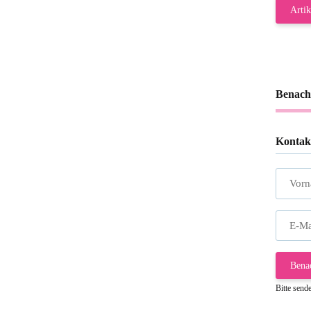
Artik
Benach
Kontak
Vor
E-Ma
Bena
Bitte send