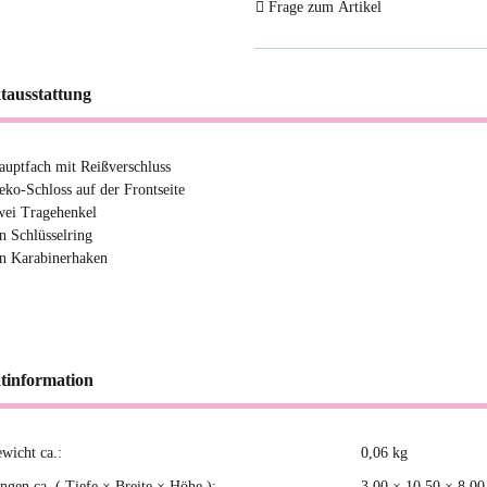
Frage zum Artikel
tausstattung
auptfach mit Reißverschluss
eko-Schloss auf der Frontseite
wei Tragehenkel
in Schlüsselring
in Karabinerhaken
tinformation
ewicht ca.:
0,06
kg
kteigenschaft
gen ca. ( Tiefe × Breite × Höhe ):
3,00 × 10,50 × 8,0