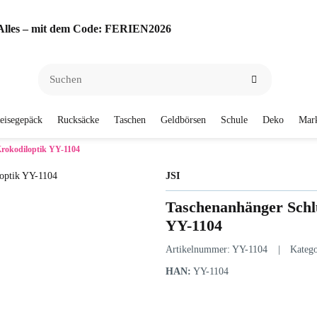
f Alles – mit dem Code: FERIEN2026
eisegepäck
Rucksäcke
Taschen
Geldbörsen
Schule
Deko
Mar
Krokodiloptik YY-1104
JSI
Taschenanhänger Schl
YY-1104
Artikelnummer:
YY-1104
Katego
HAN:
YY-1104