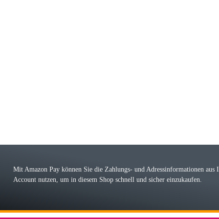
riele W
 immer bei den Franky Produkten eine TOP Qualität. Danke
 Farbauswahl
örn M
r ehrlicher Shop, schnelle Lieferung, man kann bedenkenlos Vorkasse leisten, Top 
r Farbauswahl
Mit Amazon Pay können Sie die Zahlungs- und Adressinformationen aus
Account nutzen, um in diesem Shop schnell und sicher einzukaufen.
lhelm W
 Koffer macht einen sehr soliden Eindruck. Die Zuverlässigkeit muss sich noch in