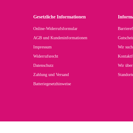
in 
zu
Gesetzliche Informationen
Inform
Online-Widerrufsformular
Barrieref
Han
AGB und Kundeninformationen
Gutschei
Der 
Impressum
Wir such
kom
Widerrufsrecht
Kontaktf
zur
Datenschutz
Wir über
Zahlung und Versand
Standor
Batteriegesetzhinweise
Car
Noc
zu
Mascho