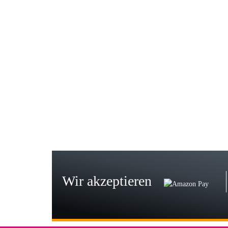
Gab
Wie
zur
Bj
Seh
zu
Wir akzeptieren
Wi
Der