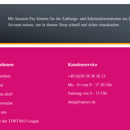
r ehrlicher Shop, schnelle Lieferung, man kann bedenkenlos Vorkasse leisten, Top 
r Farbauswahl
Mit Amazon Pay können Sie die Zahlungs- und Adressinformationen aus
Account nutzen, um in diesem Shop schnell und sicher einzukaufen.
lhelm W
 Koffer macht einen sehr soliden Eindruck. Die Zuverlässigkeit muss sich noch in
einigen Jahren mal ein Ersatzteil benötigt wird. Wird Samsonite dann noch ein zuver
r Farbauswahl
ationen
Kundenservice
reiheit
+49 (0)30 29 36 36 13
s E
Mo - Fr von 9 - 17:30 Uhr
ne
Rucksack entspricht genau unseren Anforderungen und sieht super aus. Zur Nutzung 
Samstag von 9 - 15 Uhr
en dich!
mt.
shop@toptwo.de
ormular
 Farbauswahl
 uns
te der TOPTWO Gruppe