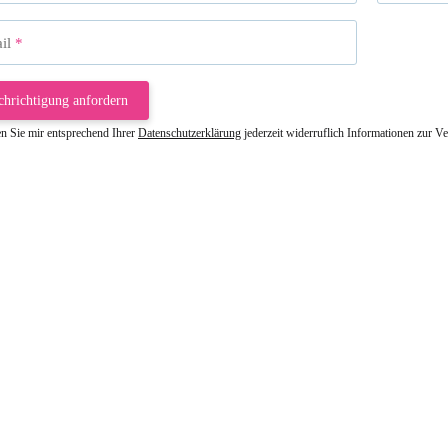
il
chrichtigung anfordern
en Sie mir entsprechend Ihrer
Datenschutzerklärung
jederzeit widerruflich Informationen zur V
riele W
 immer bei den Franky Produkten eine TOP Qualität. Danke
 Farbauswahl
örn M