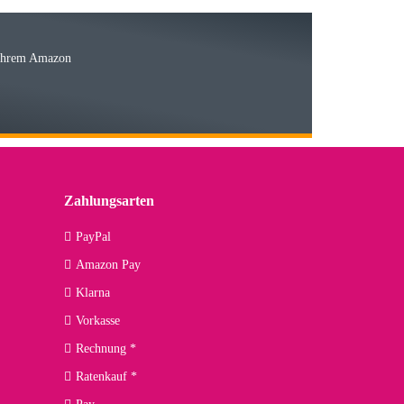
Ware
 Ihrem Amazon
03.05.2026
 den kommenden Jahren herausstellen. Spannend wird es falls
lässiger Partner sein?
Zahlungsarten
09.04.2026
PayPal
Amazon Pay
kann ich noch nicht viel sagen, da er erst noch zum Einsatz
Klarna
Vorkasse
Rechnung *
Ratenkauf *
02.04.2026