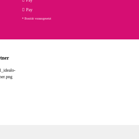
Pay
ng. Top!
Pay
* Bonität vorausgesetzt
23.02.2026
chnelle Lieferung. Bin sehr zufrieden!
tner
03.02.2026
hne Umverpackung geliefert. Die Lieferung war sehr schnell.
26.01.2026
ht so robusten Eindruck auf mich macht. Allerdings kann dieser