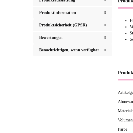
Produktausstattung
Produk
Produktinformation
H
Produktsicherheit (GPSR)
V
S
Bewertungen
Sc
Benachrichtigen, wenn verfügbar
Produk
Artikelg
Produ
Wert
Abmessun
Material:
Volumen 
Farbe: