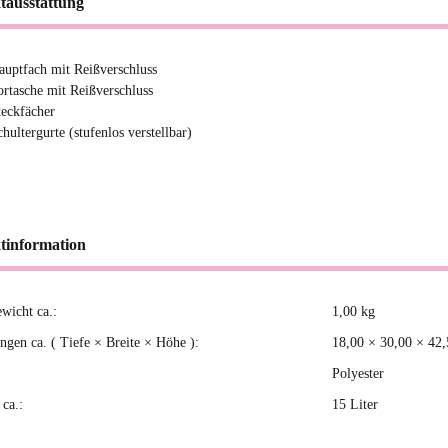
tausstattung
auptfach mit Reißverschluss
ortasche mit Reißverschluss
teckfächer
hultergurte (stufenlos verstellbar)
tinformation
ewicht ca.:
1,00
kg
kteigenschaft
gen ca. ( Tiefe × Breite × Höhe ):
18,00 × 30,00 × 42
Polyester
ca.:
15 Liter