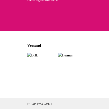
Batteriegesetzhinweise
Car
Noc
zu
Mascho
... Art
Versand
zur Fa
Sabine 
Sehr sch
zur Fa
Jeannette A
© TOP TWO GmbH
Ich habe etwas 