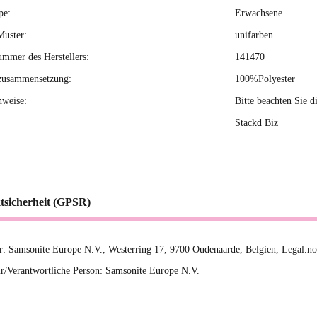
pe:
Erwachsene
Muster:
unifarben
ummer des Herstellers:
141470
zusammensetzung:
100%Polyester
nweise:
Bitte beachten Sie d
Stackd Biz
tsicherheit (GPSR)
er: Samsonite Europe N.V., Westerring 17, 9700 Oudenaarde, Belgien, Legal.n
r/Verantwortliche Person: Samsonite Europe N.V.