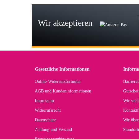
Seh
zu
Wir akzeptieren
Wi
Der
in 
zu
Gesetzliche Informationen
Inform
Online-Widerrufsformular
Barrieref
Han
AGB und Kundeninformationen
Gutschei
Der 
Impressum
Wir such
kom
Widerrufsrecht
Kontaktf
zur
Datenschutz
Wir über
Zahlung und Versand
Standor