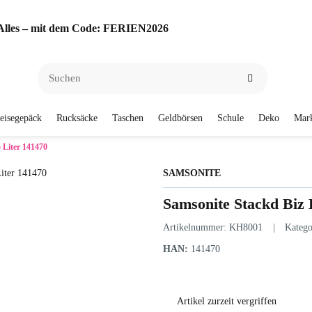
f Alles – mit dem Code: FERIEN2026
eisegepäck
Rucksäcke
Taschen
Geldbörsen
Schule
Deko
Mar
 Liter 141470
SAMSONITE
Samsonite Stackd Biz 
Artikelnummer:
KH8001
Katego
HAN:
141470
Artikel zurzeit vergriffen