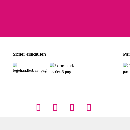
olina G
h schöner als die Fotos, die Farben sind großartig. Guter Preis und schnelle Lieferu
r Farbauswahl
wski L
ikel wie beschrieben, günstiger Preis (haben auch den Vorkasse-5%-Rabatt genutzt), s
Sicher einkaufen
Par
rbauswahl
G
öner und großer Trolley, leicht zu fahren und wirklich leise, allerdings wurde er o
rbauswahl
mit mir gerungen, ob ich den Trolley wirklich behalte, weil das Material einen nic