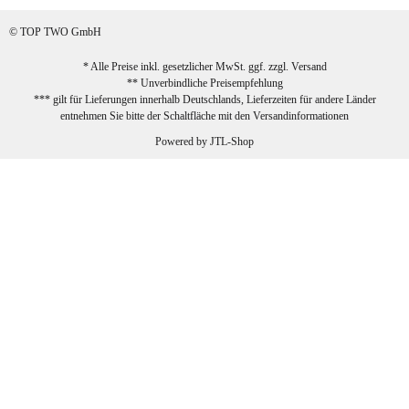
sehr zufrieden!
© TOP TWO GmbH
zur Farbauswahl
* Alle Preise inkl. gesetzlicher MwSt. ggf. zzgl.
Versand
** Unverbindliche Preisempfehlung
03.02.2026
*** gilt für Lieferungen innerhalb Deutschlands, Lieferzeiten für andere Länder
Sabine G
entnehmen Sie bitte der Schaltfläche mit den
Versandinformationen
Sehr schöner und großer Trolley, leicht
Powered by
JTL-Shop
zu fahren und wirklich leise, allerdings
wurde er ohne Umverpackung geliefert.
Die Lieferung war sehr schnell.
zur Farbauswahl
26.01.2026
Jeannette A
Ich habe etwas mit mir gerungen, ob ich den
Trolley wirklich behalte, weil das Material
einen nicht so robusten Eindruck auf mich
macht. Allerdings kann dieser Eindruck