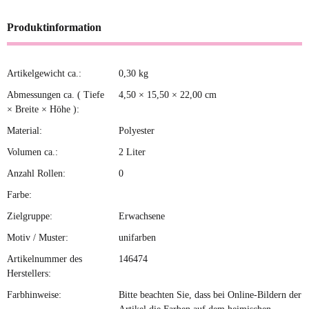
Produktinformation
Artikelgewicht ca.:
0,30
kg
Produkteigenschaft
Wert
Abmessungen ca. ( Tiefe
4,50 × 15,50 × 22,00 cm
× Breite × Höhe ):
Material:
Polyester
Volumen ca.:
2 Liter
Anzahl Rollen:
0
Farbe:
Zielgruppe:
Erwachsene
Motiv / Muster:
unifarben
Artikelnummer des
146474
Herstellers:
Farbhinweise:
Bitte beachten Sie, dass bei Online-Bildern der