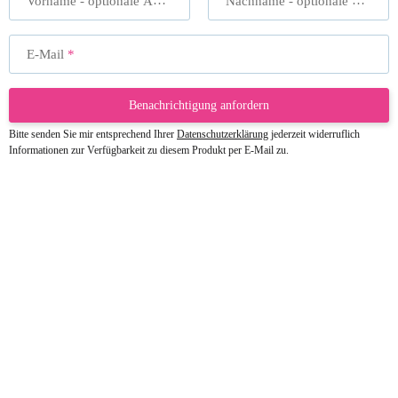
Vorname
- optionale Angabe
Nachname
- optionale Angabe
E-Mail
Benachrichtigung anfordern
Bitte senden Sie mir entsprechend Ihrer
Datenschutzerklärung
jederzeit widerruflich
Informationen zur Verfügbarkeit zu diesem Produkt per E-Mail zu.
23.05.2026
Gabriele W
Wie immer bei den Franky Produkten
eine TOP Qualität. Danke
zur Farbauswahl
15.05.2026