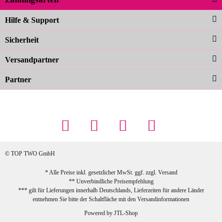
Noch schöner als die Fotos, die
Hilfe & Support
Farben sind großartig. Guter Preis und
Sicherheit
schnelle Lieferung. Top!
zur Farbauswahl
Versandpartner
Partner
23.02.2026
Maschowski L
... Artikel wie beschrieben, günstiger
Preis (haben auch den Vorkasse-5%-
Rabatt genutzt), schnelle Lieferung. Bin
sehr zufrieden!
© TOP TWO GmbH
zur Farbauswahl
* Alle Preise inkl. gesetzlicher MwSt. ggf. zzgl.
Versand
** Unverbindliche Preisempfehlung
03.02.2026
*** gilt für Lieferungen innerhalb Deutschlands, Lieferzeiten für andere Länder
Sabine G
entnehmen Sie bitte der Schaltfläche mit den
Versandinformationen
Sehr schöner und großer Trolley, leicht
Powered by
JTL-Shop