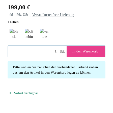
199,00 €
inkl. 19% USt. ,
Versandkostenfreie Lieferung
Farben
black
climbing ivy
yellow
Stk
In den Warenkorb
x
Bitte wählen Sie zwischen den vorhandenen Farben/Größen
aus um den Artikel in den Warenkorb legen zu können.
Sofort verfügbar