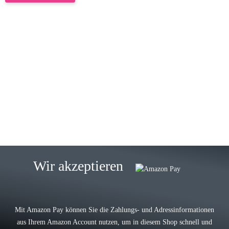
23.05.2026
Gabriele W
Wie immer bei den Franky Produkten
eine TOP Qualität. Danke
zur Farbauswahl
15.05.2026
Björn M
Sehr ehrlicher Shop, schnelle
Wir akzeptieren
Lieferung, man kann bedenkenlos
Vorkasse leisten, Top Ware
zur Farbauswahl
Mit Amazon Pay können Sie die Zahlungs- und Adressinformationen
aus Ihrem Amazon Account nutzen, um in diesem Shop schnell und
03.05.2026