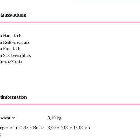
tausstattung
in Hauptfach
in Reißverschluss
in Frontfach
in Steckverschluss
ürtelschlaufe
tinformation
ewicht ca.:
0,10
kg
kteigenschaft
gen ca. ( Tiefe × Breite
3,00 × 9,00 × 15,00 cm
: