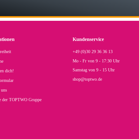
lhelm W
 Koffer macht einen sehr soliden Eindruck. Die Zuverlässigkeit muss sich noch in
einigen Jahren mal ein Ersatzteil benötigt wird. Wird Samsonite dann noch ein zuver
r Farbauswahl
ationen
Kundenservice
reiheit
+49 (0)30 29 36 36 13
s E
Mo - Fr von 9 - 17:30 Uhr
ne
Rucksack entspricht genau unseren Anforderungen und sieht super aus. Zur Nutzung 
Samstag von 9 - 15 Uhr
en dich!
mt.
shop@toptwo.de
ormular
 Farbauswahl
 uns
te der TOPTWO Gruppe
olina G
h schöner als die Fotos, die Farben sind großartig. Guter Preis und schnelle Lieferu
r Farbauswahl