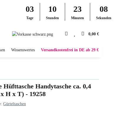
03
10
23
07
Tage
Stunden
Minuten
Sekunden
0,00 €
ken
Wissenswertes
Versandkostenfrei in DE ab 29 €
e Hüfttasche Handytasche ca. 0,4
 x H x T) - 19258
e:
Gürteltaschen