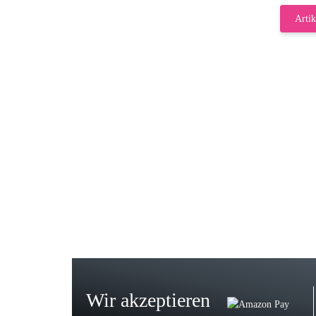
Artik
Gab
Wie
zur
Bj
Seh
zu
Wir akzeptieren