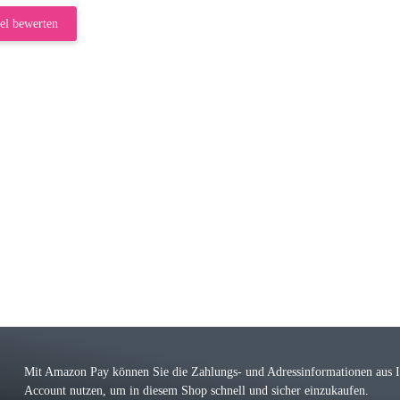
el bewerten
riele W
 immer bei den Franky Produkten eine TOP Qualität. Danke
 Farbauswahl
örn M
r ehrlicher Shop, schnelle Lieferung, man kann bedenkenlos Vorkasse leisten, Top 
r Farbauswahl
Mit Amazon Pay können Sie die Zahlungs- und Adressinformationen aus
Account nutzen, um in diesem Shop schnell und sicher einzukaufen.