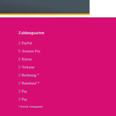
 den kommenden Jahren herausstellen. Spannend wird es falls
lässiger Partner sein?
Zahlungsarten
09.04.2026
PayPal
Amazon Pay
kann ich noch nicht viel sagen, da er erst noch zum Einsatz
Klarna
Vorkasse
Rechnung *
Ratenkauf *
02.04.2026
Pay
ng. Top!
Pay
* Bonität vorausgesetzt