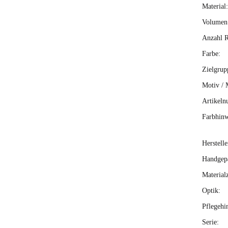
Material:
Volumen 
Anzahl R
Farbe:
Zielgrup
Motiv / 
Artikeln
Farbhinw
Herstelle
Handgepä
Material
Optik:
Pflegehi
Serie: