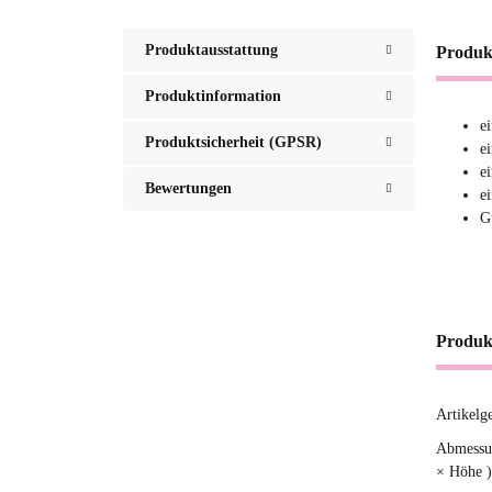
Produktausstattung
Produk
Produktinformation
e
Produktsicherheit (GPSR)
e
e
Bewertungen
e
G
Produk
Artikelg
Produ
Wert
Abmessun
× Höhe )