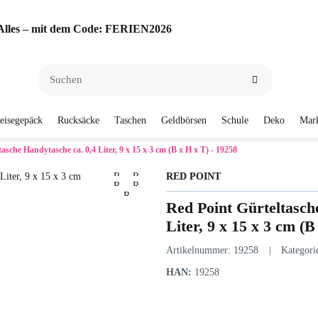
f Alles – mit dem Code: FERIEN2026
eisegepäck
Rucksäcke
Taschen
Geldbörsen
Schule
Deko
Mar
asche Handytasche ca. 0,4 Liter, 9 x 15 x 3 cm (B x H x T) - 19258
RED POINT
Red Point Gürteltasch
Liter, 9 x 15 x 3 cm (B
Artikelnummer:
19258
Kategori
HAN:
19258