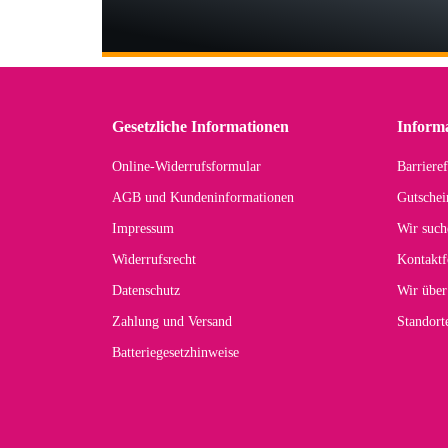
Wi
Der
in 
zu
Gesetzliche Informationen
Inform
Online-Widerrufsformular
Barrieref
Han
AGB und Kundeninformationen
Gutschei
Der 
Impressum
Wir such
kom
Widerrufsrecht
Kontaktf
zur
Datenschutz
Wir über
Zahlung und Versand
Standor
Batteriegesetzhinweise
Car
Noc
zu