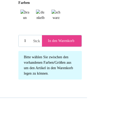
Farben
braun
dunkelbraun
schwarz
Stck
In den Warenkorb
x
Bitte wählen Sie zwischen den
vorhandenen Farben/Größen aus
um den Artikel in den Warenkorb
legen zu können.