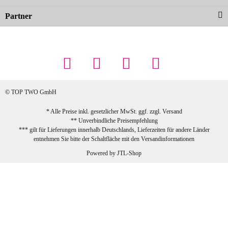
Partner
23.02.2026
Maschowski L
... Artikel wie beschrieben, günstiger
Preis (haben auch den Vorkasse-5%-
Rabatt genutzt), schnelle Lieferung. Bin
sehr zufrieden!
© TOP TWO GmbH
zur Farbauswahl
* Alle Preise inkl. gesetzlicher MwSt. ggf. zzgl.
Versand
** Unverbindliche Preisempfehlung
03.02.2026
*** gilt für Lieferungen innerhalb Deutschlands, Lieferzeiten für andere Länder
Sabine G
entnehmen Sie bitte der Schaltfläche mit den
Versandinformationen
Sehr schöner und großer Trolley, leicht
Powered by
JTL-Shop
zu fahren und wirklich leise, allerdings
wurde er ohne Umverpackung geliefert.
Die Lieferung war sehr schnell.
zur Farbauswahl