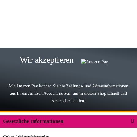
Wie immer bei den Franky Produkten
eine TOP Qualität. Danke
zur Farbauswahl
15.05.2026
Björn M
Sehr ehrlicher Shop, schnelle
Wir akzeptieren
Lieferung, man kann bedenkenlos
Vorkasse leisten, Top Ware
zur Farbauswahl
Mit Amazon Pay können Sie die Zahlungs- und Adressinformationen
aus Ihrem Amazon Account nutzen, um in diesem Shop schnell und
03.05.2026
sicher einzukaufen.
Wilhelm W
Der Koffer macht einen sehr soliden
Gesetzliche Informationen
Eindruck. Die Zuverlässigkeit muss
sich noch in den kommenden Jahren