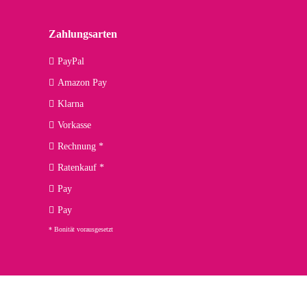
lässiger Partner sein?
Zahlungsarten
09.04.2026
PayPal
Amazon Pay
kann ich noch nicht viel sagen, da er erst noch zum Einsatz
Klarna
Vorkasse
Rechnung *
Ratenkauf *
02.04.2026
Pay
ng. Top!
Pay
* Bonität vorausgesetzt
23.02.2026
chnelle Lieferung. Bin sehr zufrieden!