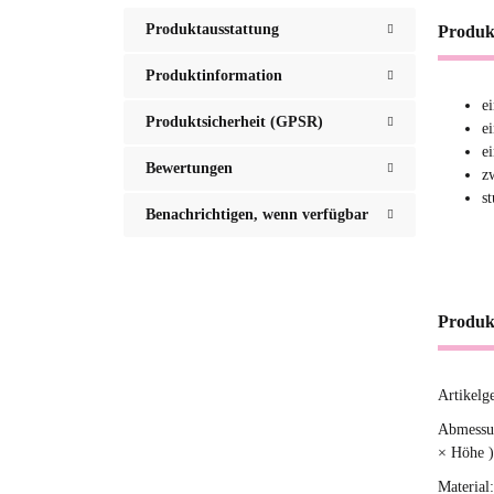
Produktausstattung
Produk
Produktinformation
e
Produktsicherheit (GPSR)
e
e
Bewertungen
z
s
Benachrichtigen, wenn verfügbar
Produk
Artikelg
Produ
Wert
Abmessun
× Höhe )
Material: