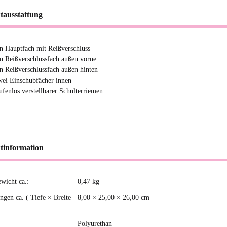
tausstattung
in Hauptfach mit Reißverschluss
in Reißverschlussfach außen vorne
in Reißverschlussfach außen hinten
wei Einschubfächer innen
tufenlos verstellbarer Schulterriemen
tinformation
ewicht ca.:
0,47
kg
kteigenschaft
gen ca. ( Tiefe × Breite
8,00 × 25,00 × 26,00 cm
:
Polyurethan