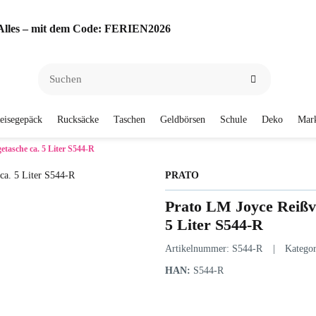
f Alles – mit dem Code: FERIEN2026
eisegepäck
Rucksäcke
Taschen
Geldbörsen
Schule
Deko
Mar
tasche ca. 5 Liter S544-R
PRATO
Prato LM Joyce Reißv
5 Liter S544-R
Artikelnummer:
S544-R
Katego
HAN:
S544-R