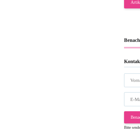
Artik
Benach
Kontak
Vor
E-Ma
Bena
Bitte send