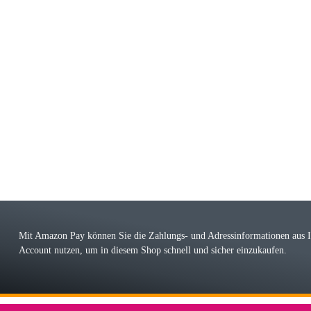
riele W
 immer bei den Franky Produkten eine TOP Qualität. Danke
 Farbauswahl
örn M
r ehrlicher Shop, schnelle Lieferung, man kann bedenkenlos Vorkasse leisten, Top 
r Farbauswahl
Mit Amazon Pay können Sie die Zahlungs- und Adressinformationen aus
Account nutzen, um in diesem Shop schnell und sicher einzukaufen.
lhelm W
 Koffer macht einen sehr soliden Eindruck. Die Zuverlässigkeit muss sich noch in