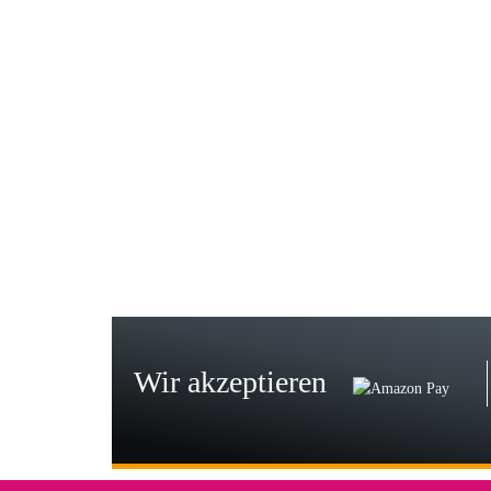
Gab
Wie
zur
Bj
Seh
zu
Wir akzeptieren
Wi
Der