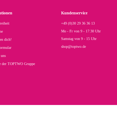
einigen Jahren mal ein Ersatzteil benötigt wird. Wird Samsonite dann noch ein zuver
r Farbauswahl
ationen
Kundenservice
reiheit
+49 (0)30 29 36 36 13
s E
Mo - Fr von 9 - 17:30 Uhr
ne
Rucksack entspricht genau unseren Anforderungen und sieht super aus. Zur Nutzung 
Samstag von 9 - 15 Uhr
en dich!
mt.
shop@toptwo.de
ormular
 Farbauswahl
 uns
te der TOPTWO Gruppe
olina G
h schöner als die Fotos, die Farben sind großartig. Guter Preis und schnelle Lieferu
r Farbauswahl
wski L
ikel wie beschrieben, günstiger Preis (haben auch den Vorkasse-5%-Rabatt genutzt), s