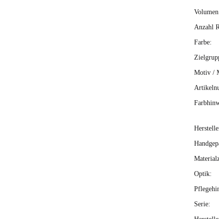
Volumen 
Anzahl R
Farbe:
Zielgrup
Motiv / 
Artikeln
Farbhinw
Herstelle
Handgepä
Material
Optik:
Pflegehi
Serie: