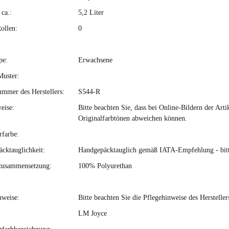
ca.:
5,2 Liter
ollen:
0
pe:
Erwachsene
Muster:
ummer des Herstellers:
S544-R
eise:
Bitte beachten Sie, dass bei Online-Bildern der Ar
Originalfarbtönen abweichen können.
rfarbe:
cktauglichkeit:
Handgepäcktauglich gemäß IATA-Empfehlung - bitte 
zusammensetzung:
100% Polyurethan
nweise:
Bitte beachten Sie die Pflegehinweise des Hersteller
LM Joyce