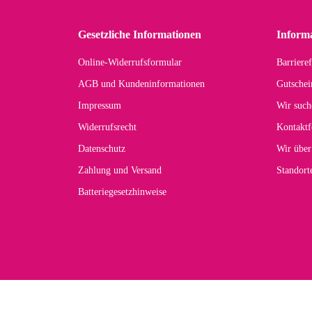
in 
zu
Gesetzliche Informationen
Inform
Online-Widerrufsformular
Barrieref
Han
AGB und Kundeninformationen
Gutschei
Der 
Impressum
Wir such
kom
Widerrufsrecht
Kontaktf
zur
Datenschutz
Wir über
Zahlung und Versand
Standor
Batteriegesetzhinweise
Car
Noc
zu
Mascho
... Art