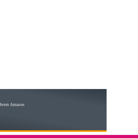
23.05.2026
15.05.2026
Ware
 Ihrem Amazon
03.05.2026
 den kommenden Jahren herausstellen. Spannend wird es falls