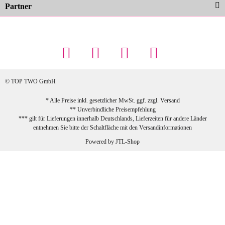
Partner
23.02.2026
Maschowski L
... Artikel wie beschrieben, günstiger
Preis (haben auch den Vorkasse-5%-
Rabatt genutzt), schnelle Lieferung. Bin
sehr zufrieden!
© TOP TWO GmbH
zur Farbauswahl
* Alle Preise inkl. gesetzlicher MwSt. ggf. zzgl.
Versand
** Unverbindliche Preisempfehlung
03.02.2026
*** gilt für Lieferungen innerhalb Deutschlands, Lieferzeiten für andere Länder
Sabine G
entnehmen Sie bitte der Schaltfläche mit den
Versandinformationen
Sehr schöner und großer Trolley, leicht
Powered by
JTL-Shop
zu fahren und wirklich leise, allerdings
wurde er ohne Umverpackung geliefert.
Die Lieferung war sehr schnell.
zur Farbauswahl
26.01.2026