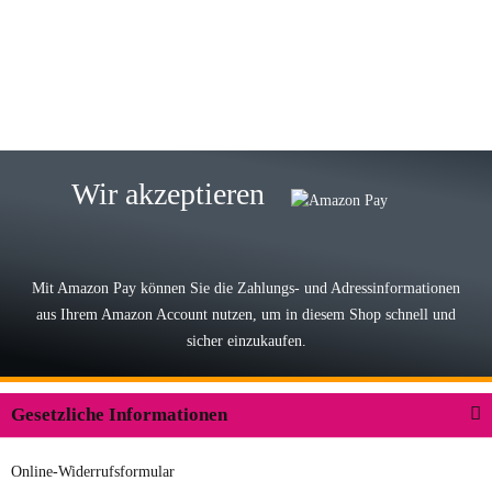
eine TOP Qualität. Danke
zur Farbauswahl
15.05.2026
Björn M
Sehr ehrlicher Shop, schnelle
Wir akzeptieren
Lieferung, man kann bedenkenlos
Vorkasse leisten, Top Ware
zur Farbauswahl
Mit Amazon Pay können Sie die Zahlungs- und Adressinformationen
aus Ihrem Amazon Account nutzen, um in diesem Shop schnell und
03.05.2026
sicher einzukaufen.
Wilhelm W
Der Koffer macht einen sehr soliden
Gesetzliche Informationen
Eindruck. Die Zuverlässigkeit muss
sich noch in den kommenden Jahren
Online-Widerrufsformular
herausstellen. Spannend wird es falls