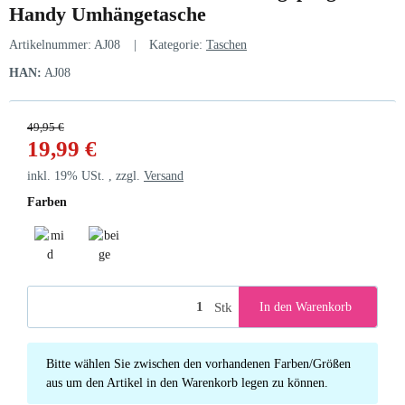
Handy Umhängetasche
Artikelnummer:
AJ08
Kategorie:
Taschen
HAN:
AJ08
49,95 €
19,99 €
inkl. 19% USt. , zzgl.
Versand
Farben
mid grey
beige
Stk
In den Warenkorb
x
Bitte wählen Sie zwischen den vorhandenen Farben/Größen
aus um den Artikel in den Warenkorb legen zu können.