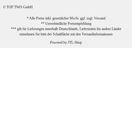
sehr zufrieden!
© TOP TWO GmbH
zur Farbauswahl
* Alle Preise inkl. gesetzlicher MwSt. ggf. zzgl.
Versand
** Unverbindliche Preisempfehlung
03.02.2026
*** gilt für Lieferungen innerhalb Deutschlands, Lieferzeiten für andere Länder
Sabine G
entnehmen Sie bitte der Schaltfläche mit den
Versandinformationen
Sehr schöner und großer Trolley, leicht
Powered by
JTL-Shop
zu fahren und wirklich leise, allerdings
wurde er ohne Umverpackung geliefert.
Die Lieferung war sehr schnell.
zur Farbauswahl
26.01.2026
Jeannette A
Ich habe etwas mit mir gerungen, ob ich den
Trolley wirklich behalte, weil das Material
einen nicht so robusten Eindruck auf mich
macht. Allerdings kann dieser Eindruck