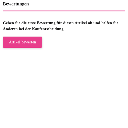
Bewertungen
Geben Sie die erste Bewertung für diesen Artikel ab und helfen Sie
Anderen bei der Kaufentscheidung
Artikel bewerten
23.05.2026
Gabriele W
Wie immer bei den Franky Produkten
eine TOP Qualität. Danke
zur Farbauswahl
15.05.2026
Björn M