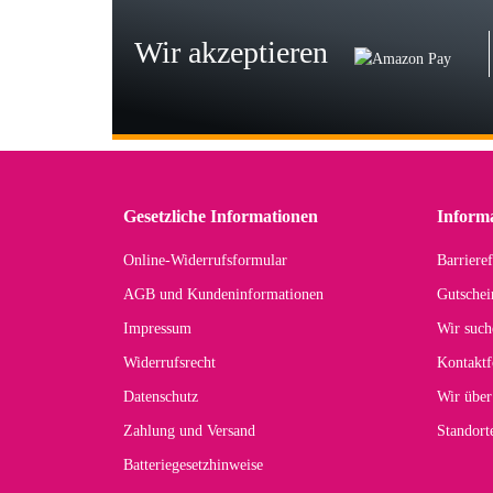
zu
Wir akzeptieren
Wi
Der
in 
zu
Gesetzliche Informationen
Inform
Online-Widerrufsformular
Barrieref
Han
AGB und Kundeninformationen
Gutschei
Der 
Impressum
Wir such
kom
Widerrufsrecht
Kontaktf
zur
Datenschutz
Wir über
Zahlung und Versand
Standor
Batteriegesetzhinweise
Car