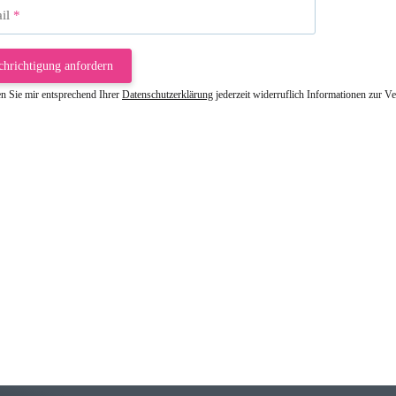
il
chrichtigung anfordern
en Sie mir entsprechend Ihrer
Datenschutzerklärung
jederzeit widerruflich Informationen zur V
riele W
 immer bei den Franky Produkten eine TOP Qualität. Danke
 Farbauswahl
örn M
r ehrlicher Shop, schnelle Lieferung, man kann bedenkenlos Vorkasse leisten, Top 