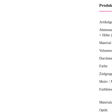
Produk
Artikelg
Produ
Wert
Abmessun
× Höhe )
Material:
Volumen 
Durchme
Farbe:
Zielgrup
Motiv / 
Farbhinw
Material
Optik: