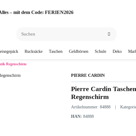
f Alles – mit dem Code: FERIEN2026
eisegepäck
Rucksäcke
Taschen
Geldbörsen
Schule
Deko
Mar
atik Regenschirm
PIERRE CARDIN
Pierre Cardin Tasche
Regenschirm
Artikelnummer:
84888
Kategori
HAN:
84888