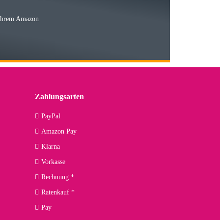
 Ihrem Amazon
03.05.2026
 den kommenden Jahren herausstellen. Spannend wird es falls
lässiger Partner sein?
Zahlungsarten
09.04.2026
PayPal
Amazon Pay
kann ich noch nicht viel sagen, da er erst noch zum Einsatz
Klarna
Vorkasse
Rechnung *
Ratenkauf *
02.04.2026
Pay