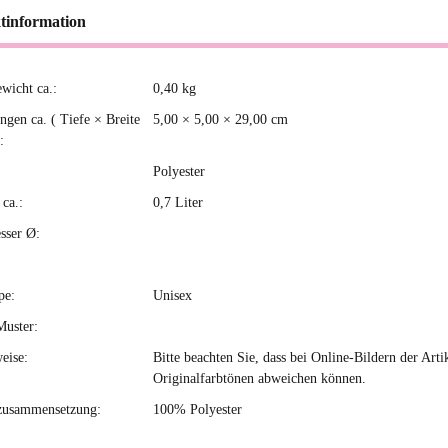
tinformation
ewicht ca.:
0,40
kg
kteigenschaft
gen ca. ( Tiefe × Breite
5,00 × 5,00 × 29,00 cm
:
Polyester
ca.:
0,7 Liter
sser Ø:
pe:
Unisex
Muster:
eise:
Bitte beachten Sie, dass bei Online-Bildern der Ar
Originalfarbtönen abweichen können.
zusammensetzung:
100% Polyester