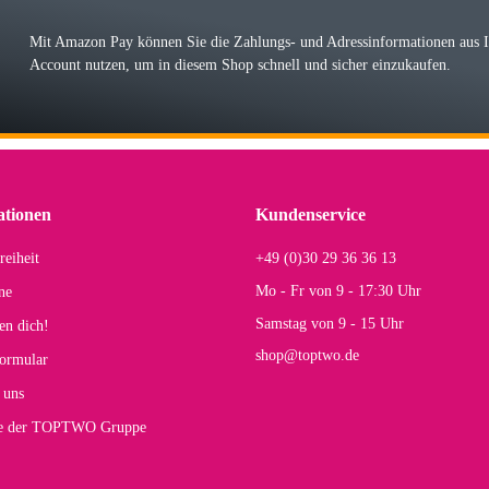
r Farbauswahl
Mit Amazon Pay können Sie die Zahlungs- und Adressinformationen aus
Account nutzen, um in diesem Shop schnell und sicher einzukaufen.
lhelm W
 Koffer macht einen sehr soliden Eindruck. Die Zuverlässigkeit muss sich noch in
einigen Jahren mal ein Ersatzteil benötigt wird. Wird Samsonite dann noch ein zuver
r Farbauswahl
ationen
Kundenservice
reiheit
+49 (0)30 29 36 36 13
s E
Mo - Fr von 9 - 17:30 Uhr
ne
Rucksack entspricht genau unseren Anforderungen und sieht super aus. Zur Nutzung 
Samstag von 9 - 15 Uhr
en dich!
mt.
shop@toptwo.de
ormular
 Farbauswahl
 uns
te der TOPTWO Gruppe
olina G