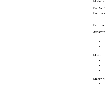
Mode Sch
Der Grif
Eindruck
Fazit: W
Ausstat
S
A
G
Maße:
A
D
G
Material
P