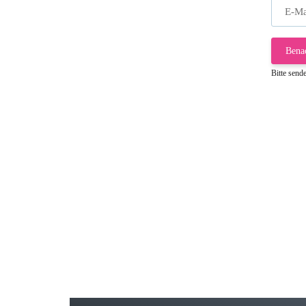
E-Ma
Bena
Bitte send
Gab
Wie
zur
Bj
Seh