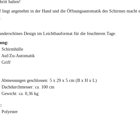
ritt halten!
f liegt angenehm in der Hand und die Öffnungsautomatik des Schirmes macht e
.
underschönes Design im Leichtbauformat für die feuchteren Tage.
tung:
chirmhülle
uf/Zu-Automatik
riff
bmessungen geschlossen: 5 x 29 x 5 cm (B x H x L)
achdurchmesser: ca. 100 cm
ewicht: ca. 0,36 kg
:
olyester