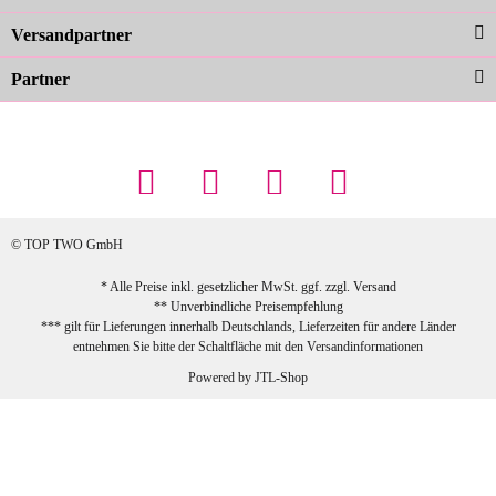
zur Farbauswahl
Versandpartner
Partner
23.02.2026
Maschowski L
... Artikel wie beschrieben, günstiger
Preis (haben auch den Vorkasse-5%-
Rabatt genutzt), schnelle Lieferung. Bin
sehr zufrieden!
© TOP TWO GmbH
zur Farbauswahl
* Alle Preise inkl. gesetzlicher MwSt. ggf. zzgl.
Versand
** Unverbindliche Preisempfehlung
03.02.2026
*** gilt für Lieferungen innerhalb Deutschlands, Lieferzeiten für andere Länder
Sabine G
entnehmen Sie bitte der Schaltfläche mit den
Versandinformationen
Sehr schöner und großer Trolley, leicht
Powered by
JTL-Shop
zu fahren und wirklich leise, allerdings
wurde er ohne Umverpackung geliefert.
Die Lieferung war sehr schnell.
zur Farbauswahl