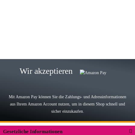
Gabriele W
Wie immer bei den Franky Produkten
eine TOP Qualität. Danke
zur Farbauswahl
15.05.2026
Björn M
Sehr ehrlicher Shop, schnelle
Wir akzeptieren
Lieferung, man kann bedenkenlos
Vorkasse leisten, Top Ware
zur Farbauswahl
Mit Amazon Pay können Sie die Zahlungs- und Adressinformationen
aus Ihrem Amazon Account nutzen, um in diesem Shop schnell und
03.05.2026
sicher einzukaufen.
Wilhelm W
Der Koffer macht einen sehr soliden
Gesetzliche Informationen
Eindruck. Die Zuverlässigkeit muss