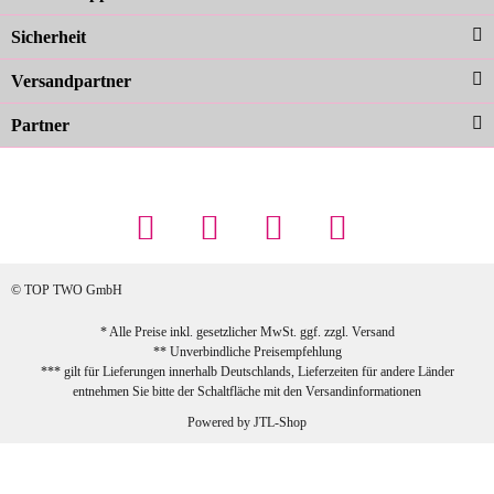
Farben sind großartig. Guter Preis und
Sicherheit
schnelle Lieferung. Top!
zur Farbauswahl
Versandpartner
Partner
23.02.2026
Maschowski L
... Artikel wie beschrieben, günstiger
Preis (haben auch den Vorkasse-5%-
Rabatt genutzt), schnelle Lieferung. Bin
sehr zufrieden!
© TOP TWO GmbH
zur Farbauswahl
* Alle Preise inkl. gesetzlicher MwSt. ggf. zzgl.
Versand
** Unverbindliche Preisempfehlung
03.02.2026
*** gilt für Lieferungen innerhalb Deutschlands, Lieferzeiten für andere Länder
Sabine G
entnehmen Sie bitte der Schaltfläche mit den
Versandinformationen
Sehr schöner und großer Trolley, leicht
Powered by
JTL-Shop
zu fahren und wirklich leise, allerdings
wurde er ohne Umverpackung geliefert.