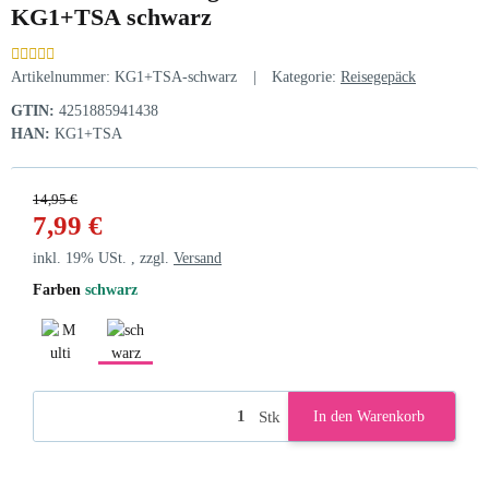
KG1+TSA schwarz
Artikelnummer:
KG1+TSA-schwarz
Kategorie:
Reisegepäck
GTIN:
4251885941438
HAN:
KG1+TSA
14,95 €
7,99 €
inkl. 19% USt. , zzgl.
Versand
Farben
schwarz
Multi
schwarz
Stk
In den Warenkorb