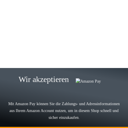
23.05.2026
Gabriele W
Wie immer bei den Franky Produkten
eine TOP Qualität. Danke
zur Farbauswahl
15.05.2026
Björn M
Sehr ehrlicher Shop, schnelle
Wir akzeptieren
Lieferung, man kann bedenkenlos
Vorkasse leisten, Top Ware
zur Farbauswahl
Mit Amazon Pay können Sie die Zahlungs- und Adressinformationen
aus Ihrem Amazon Account nutzen, um in diesem Shop schnell und
03.05.2026
sicher einzukaufen.
Wilhelm W