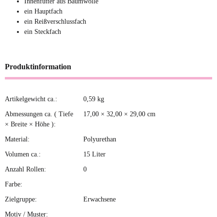
Innenfutter aus Baumwolle
ein Hauptfach
ein Reißverschlussfach
ein Steckfach
Produktinformation
Artikelgewicht ca.:
0,59
kg
Produkteigenschaft
Wert
Abmessungen ca. ( Tiefe
17,00 × 32,00 × 29,00 cm
× Breite × Höhe ):
Material:
Polyurethan
Volumen ca.:
15 Liter
Anzahl Rollen:
0
Farbe:
Zielgruppe:
Erwachsene
Motiv / Muster: