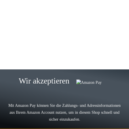
23.05.2026
Gabriele W
Wie immer bei den Franky Produkten
eine TOP Qualität. Danke
zur Farbauswahl
15.05.2026
Björn M
Sehr ehrlicher Shop, schnelle
Wir akzeptieren
Lieferung, man kann bedenkenlos
Vorkasse leisten, Top Ware
zur Farbauswahl
Mit Amazon Pay können Sie die Zahlungs- und Adressinformationen
aus Ihrem Amazon Account nutzen, um in diesem Shop schnell und
03.05.2026
sicher einzukaufen.
Wilhelm W