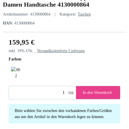
Damen Handtasche 4130000864
Artikelnummer:
4130000864
Kategorie:
Taschen
HAN:
4130000864
159,95 €
inkl. 19% USt. ,
Versandkostenfreie Lieferung
Farben
802 Darkgrey
Stk
In den Warenkorb
x
Bitte wählen Sie zwischen den vorhandenen Farben/Größen
aus um den Artikel in den Warenkorb legen zu können.