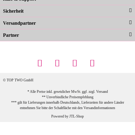
Farben sind großartig. Guter Preis und
Sicherheit
schnelle Lieferung. Top!
zur Farbauswahl
Versandpartner
Partner
23.02.2026
Maschowski L
... Artikel wie beschrieben, günstiger
Preis (haben auch den Vorkasse-5%-
Rabatt genutzt), schnelle Lieferung. Bin
sehr zufrieden!
© TOP TWO GmbH
zur Farbauswahl
* Alle Preise inkl. gesetzlicher MwSt. ggf. zzgl.
Versand
** Unverbindliche Preisempfehlung
03.02.2026
*** gilt für Lieferungen innerhalb Deutschlands, Lieferzeiten für andere Länder
Sabine G
entnehmen Sie bitte der Schaltfläche mit den
Versandinformationen
Sehr schöner und großer Trolley, leicht
Powered by
JTL-Shop
zu fahren und wirklich leise, allerdings
wurde er ohne Umverpackung geliefert.