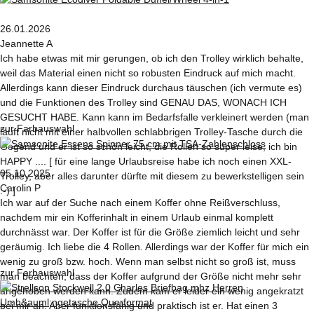
26.01.2026
Jeannette A
Ich habe etwas mit mir gerungen, ob ich den Trolley wirklich behalte,
weil das Material einen nicht so robusten Eindruck auf mich macht.
Allerdings kann dieser Eindruck durchaus täuschen (ich vermute es)
und die Funktionen des Trolley sind GENAU DAS, WONACH ICH
GESUCHT HABE. Kann kann im Bedarfsfalle verkleinert werden (man
zur Farbauswahl
läuft nicht mit einer halbvollen schlabbrigen Trolley-Tasche durch die
Gegend und er ist so schön leicht, die Rollen so super leise, ich bin
HAPPY .... [ für eine lange Urlaubsreise habe ich noch einen XXL-
05.10.2025
Trolley, aber alles darunter dürfte mit diesem zu bewerkstelligen sein
Carolin P
:-) ]
Ich war auf der Suche nach einem Koffer ohne Reißverschluss,
nachdem mir ein Kofferinhalt in einem Urlaub einmal komplett
durchnässt war. Der Koffer ist für die Größe ziemlich leicht und sehr
geräumig. Ich liebe die 4 Rollen. Allerdings war der Koffer für mich ein
wenig zu groß bzw. hoch. Wenn man selbst nicht so groß ist, muss
zur Farbauswahl
man beachten, dass der Koffer aufgrund der Größe nicht mehr sehr
angehoben werden kann. Zudem kam er leider ein wenig angekratzt
bei mir an. Aber funktionsfähig und praktisch ist er. Hat einen 3