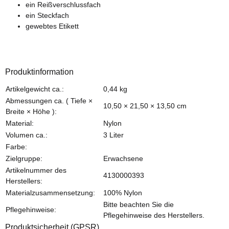
ein Reißverschlussfach
ein Steckfach
gewebtes Etikett
Produktinformation
Produkteigenschaft
Wert
Artikelgewicht ca.:
0,44
kg
Abmessungen ca. ( Tiefe ×
10,50 × 21,50 × 13,50 cm
Breite × Höhe ):
Material:
Nylon
Volumen ca.:
3 Liter
Farbe:
Zielgruppe:
Erwachsene
Artikelnummer des
4130000393
Herstellers:
Materialzusammensetzung:
100% Nylon
Bitte beachten Sie die
Pflegehinweise:
Pflegehinweise des Herstellers.
Produktsicherheit (GPSR)