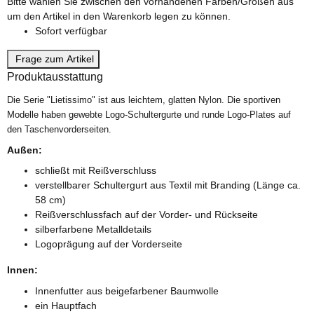
x
Bitte wählen Sie zwischen den vorhandenen Farben/Größen aus
um den Artikel in den Warenkorb legen zu können.
Sofort verfügbar
Frage zum Artikel
Produktausstattung
Die Serie "Lietissimo" ist aus leichtem, glatten Nylon. Die sportiven
Modelle haben gewebte Logo-Schultergurte und runde Logo-Plates auf
den Taschenvorderseiten.
Außen:
schließt mit Reißverschluss
verstellbarer Schultergurt aus Textil mit Branding (Länge ca.
58 cm)
Reißverschlussfach auf der Vorder- und Rückseite
silberfarbene Metalldetails
Logoprägung auf der Vorderseite
Innen:
Innenfutter aus beigefarbener Baumwolle
ein Hauptfach