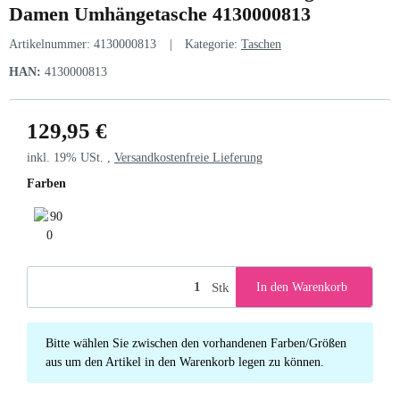
Damen Umhängetasche 4130000813
Artikelnummer:
4130000813
Kategorie:
Taschen
HAN:
4130000813
129,95 €
inkl. 19% USt. ,
Versandkostenfreie Lieferung
Farben
900 Black
Stk
In den Warenkorb
x
Bitte wählen Sie zwischen den vorhandenen Farben/Größen
aus um den Artikel in den Warenkorb legen zu können.