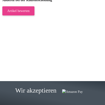
Anderen bei der Kaufentscheidung
Artikel bewerten
23.05.2026
Gabriele W
Wie immer bei den Franky Produkten
eine TOP Qualität. Danke
zur Farbauswahl
15.05.2026
Björn M
Sehr ehrlicher Shop, schnelle
Wir akzeptieren
Lieferung, man kann bedenkenlos
Vorkasse leisten, Top Ware