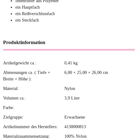
Innenfutter aus Polyester
ein Hauptfach
ein Reißverschlussfach
ein Steckfach
Produktinformation
Artikelgewicht ca.:
0,41
kg
Produkteigenschaft
Wert
Abmessungen ca. ( Tiefe ×
6,00 × 25,00 × 26,00 cm
Breite × Höhe ):
Material:
Nylon
Volumen ca.:
3,9 Liter
Farbe:
Zielgruppe:
Erwachsene
Artikelnummer des Herstellers:
4130000813
Materialzusammensetzung:
100% Nylon