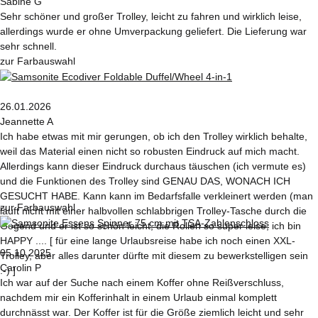
Sabine G
Sehr schöner und großer Trolley, leicht zu fahren und wirklich leise,
allerdings wurde er ohne Umverpackung geliefert. Die Lieferung war
sehr schnell.
zur Farbauswahl
26.01.2026
Jeannette A
Ich habe etwas mit mir gerungen, ob ich den Trolley wirklich behalte,
weil das Material einen nicht so robusten Eindruck auf mich macht.
Allerdings kann dieser Eindruck durchaus täuschen (ich vermute es)
und die Funktionen des Trolley sind GENAU DAS, WONACH ICH
GESUCHT HABE. Kann kann im Bedarfsfalle verkleinert werden (man
zur Farbauswahl
läuft nicht mit einer halbvollen schlabbrigen Trolley-Tasche durch die
Gegend und er ist so schön leicht, die Rollen so super leise, ich bin
HAPPY .... [ für eine lange Urlaubsreise habe ich noch einen XXL-
05.10.2025
Trolley, aber alles darunter dürfte mit diesem zu bewerkstelligen sein
Carolin P
:-) ]
Ich war auf der Suche nach einem Koffer ohne Reißverschluss,
nachdem mir ein Kofferinhalt in einem Urlaub einmal komplett
durchnässt war. Der Koffer ist für die Größe ziemlich leicht und sehr