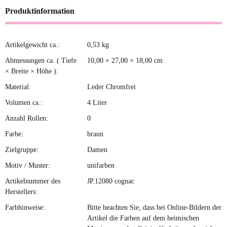
Produktinformation
Artikelgewicht ca.:
0,53
kg
Produkteigenschaft
Wert
Abmessungen ca. ( Tiefe
10,00 × 27,00 × 18,00 cm
× Breite × Höhe ):
Material:
Leder Chromfrei
Volumen ca.:
4 Liter
Anzahl Rollen:
0
Farbe:
braun
Zielgruppe:
Damen
Motiv / Muster:
unifarben
Artikelnummer des
JP.12080 cognac
Herstellers:
Farbhinweise:
Bitte beachten Sie, dass bei Online-Bildern der
Artikel die Farben auf dem heimischen