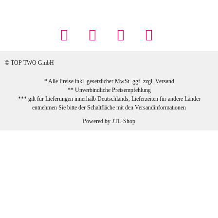
Maschowski L
... Artikel wie beschrieben, günstiger
Preis (haben auch den Vorkasse-5%-
Rabatt genutzt), schnelle Lieferung. Bin
sehr zufrieden!
© TOP TWO GmbH
zur Farbauswahl
* Alle Preise inkl. gesetzlicher MwSt. ggf. zzgl.
Versand
** Unverbindliche Preisempfehlung
03.02.2026
*** gilt für Lieferungen innerhalb Deutschlands, Lieferzeiten für andere Länder
Sabine G
entnehmen Sie bitte der Schaltfläche mit den
Versandinformationen
Sehr schöner und großer Trolley, leicht
Powered by
JTL-Shop
zu fahren und wirklich leise, allerdings
wurde er ohne Umverpackung geliefert.
Die Lieferung war sehr schnell.
zur Farbauswahl
26.01.2026
Jeannette A