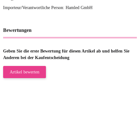
Importeur/Verantwortliche Person: Hamled GmbH
Bewertungen
Geben Sie die erste Bewertung für diesen Artikel ab und helfen Sie
Anderen bei der Kaufentscheidung
Artikel bewerten
23.05.2026
Gabriele W
Wie immer bei den Franky Produkten
eine TOP Qualität. Danke
zur Farbauswahl