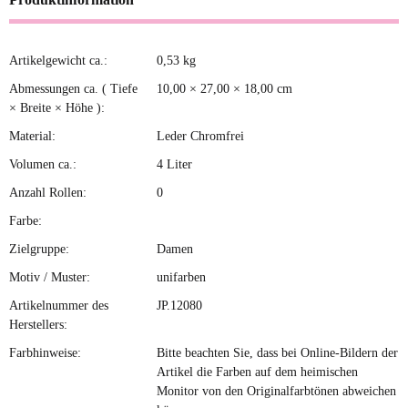
Artikelgewicht ca.:
0,53
kg
Produkteigenschaft
Wert
Abmessungen ca. ( Tiefe
10,00 × 27,00 × 18,00 cm
× Breite × Höhe ):
Material:
Leder Chromfrei
Volumen ca.:
4 Liter
Anzahl Rollen:
0
Farbe:
Zielgruppe:
Damen
Motiv / Muster:
unifarben
Artikelnummer des
JP.12080
Herstellers:
Farbhinweise:
Bitte beachten Sie, dass bei Online-Bildern der
Artikel die Farben auf dem heimischen
Monitor von den Originalfarbtönen abweichen