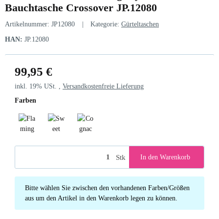
Bauchtasche Crossover JP.12080
Artikelnummer:
JP12080
Kategorie:
Gürteltaschen
HAN:
JP.12080
99,95 €
inkl. 19% USt. ,
Versandkostenfreie Lieferung
Farben
Flamingo
Sweet Caramel
Cognac
Stk
In den Warenkorb
x
Bitte wählen Sie zwischen den vorhandenen Farben/Größen
aus um den Artikel in den Warenkorb legen zu können.