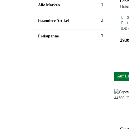
Cepew
Alle Marken
Halt
S
Besondere Artikel
L
(DE 
Preisspanne
29,9
Auf L
Cepew