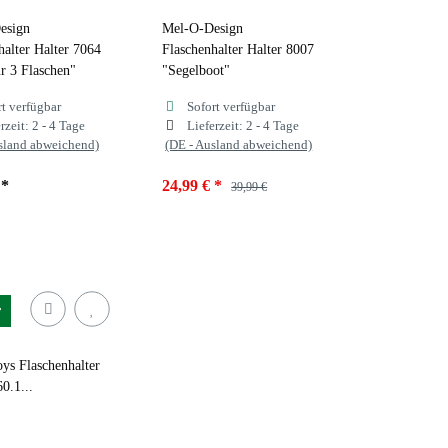
esign
Mel-O-Design
halter Halter 7064
Flaschenhalter Halter 8007
r 3 Flaschen"
"Segelboot"
rt verfügbar
Sofort verfügbar
rzeit:
2 - 4 Tage
Lieferzeit:
2 - 4 Tage
sland abweichend)
(DE - Ausland abweichend)
€
*
24,99 €
*
39,99 €
r