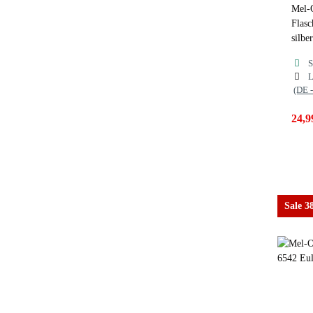
Mel-
Flasc
silber
S
L
(DE 
24,9
Sale 