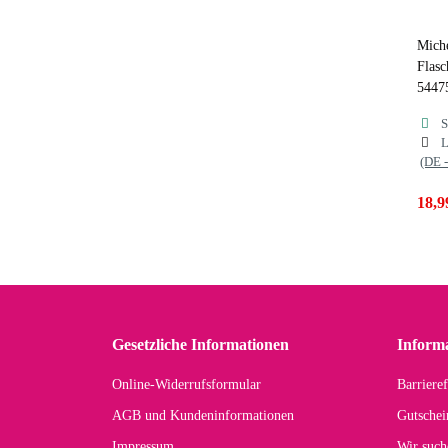
Mich
Flasc
54475
S
L
(DE 
18,9
Gesetzliche Informationen
Inform
Online-Widerrufsformular
Barrieref
AGB und Kundeninformationen
Gutschei
Impressum
Wir such