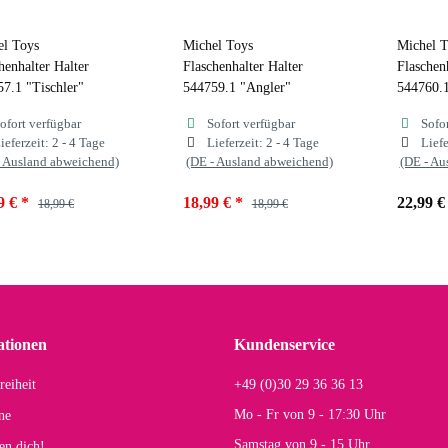
el Toys
Michel Toys
Michel T
henhalter Halter
Flaschenhalter Halter
Flaschenh
7.1 "Tischler"
544759.1 "Angler"
544760.1
ofort verfügbar
Sofort verfügbar
Sofo
ieferzeit:
2 - 4 Tage
Lieferzeit:
2 - 4 Tage
Liefe
- Ausland abweichend)
(DE - Ausland abweichend)
(DE - Au
9 €
*
18,99 €
*
22,99 
18,99 €
18,99 €
ationen
Kundenservice
reiheit
+49 (0)30 29 36 36 13
Mo - Fr von 9 - 17:30 Uhr
ne
Samstag von 9 - 15 Uhr
en dich!