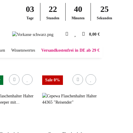
03
22
40
24
Tage
Stunden
Minuten
Sekunden
0,00 €
ken
Wissenswertes
Versandkostenfrei in DE ab 29 €
r
Sale 0%