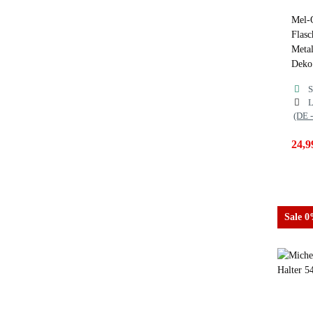
Mel-
Flasc
Metal
Deko 
S
L
(DE 
24,9
Sale 