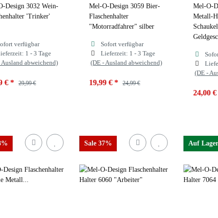
O-Design 3032 Wein-
Mel-O-Design 3059 Bier-
Mel-O-D
henhalter 'Trinker'
Flaschenhalter
Metall-H
"Motorradfahrer" silber
Schaukel
Geldgesc
ofort verfügbar
Sofort verfügbar
ieferzeit:
1 - 3 Tage
Lieferzeit:
1 - 3 Tage
Sofo
- Ausland abweichend)
(DE - Ausland abweichend)
Liefe
(DE - Au
9 €
*
19,99 €
*
29,99 €
24,99 €
24,00 
38%
Sale 37%
Auf Lage