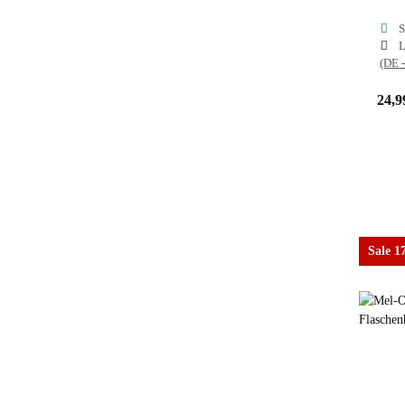
S
L
(DE 
24,9
Sale 