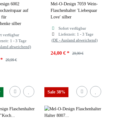
esign 6002
Mel-O-Design 7059 Wein-
ochzeitspaar auf
Flaschenhalter 'Liebespaar
 für
Love' silber
henke silber
Sofort verfügbar
Lieferzeit:
1 - 3 Tage
rt verfügbar
(DE - Ausland abweichend)
rzeit:
1 - 3 Tage
sland abweichend)
24,00 €
*
29,99 €
€
*
29,99 €
r
Sale 38%