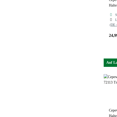
Halte
S
L
(DE 
24,9
Auf L
Cepew
Halte