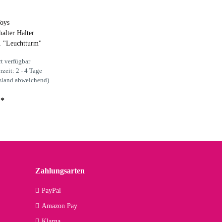
oys
alter Halter
 "Leuchtturm"
rt verfügbar
rzeit:
2 - 4 Tage
sland abweichend)
€
*
Zahlungsarten
PayPal
Amazon Pay
Klarna