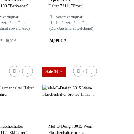
2109 "Barkeeper"
Halter 72111 "Prost"
rt verfügbar
Sofort verfügbar
rzeit:
2 - 4 Tage
Lieferzeit:
2 - 4 Tage
sland abweichend)
(DE - Ausland abweichend)
€
*
24,99 €
*
18,99 €
Sale 30%
laschenhalter
Mel-O-Design 3015 Wein-
2117 "Skifahrer"
Flaschenhalter bronze-