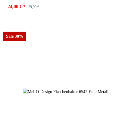
24,00 €
*
29,99 €
Sale 38%