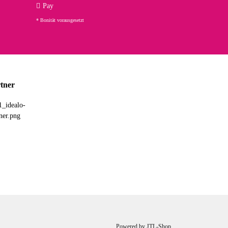
ng. Top!
Pay
* Bonität vorausgesetzt
23.02.2026
chnelle Lieferung. Bin sehr zufrieden!
tner
03.02.2026
hne Umverpackung geliefert. Die Lieferung war sehr schnell.
26.01.2026
ht so robusten Eindruck auf mich macht. Allerdings kann dieser
Powered by
JTL-Shop