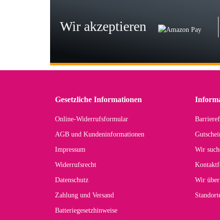
zu
Wir akzeptieren
Wi
Der
in 
zu
Gesetzliche Informationen
Inform
Online-Widerrufsformular
Barrieref
Han
AGB und Kundeninformationen
Gutschei
Der 
Impressum
Wir such
kom
Widerrufsrecht
Kontaktf
zur
Datenschutz
Wir über
Zahlung und Versand
Standor
Batteriegesetzhinweise
Car