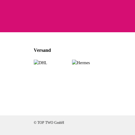
Noc
zu
Mascho
... Art
Versand
zur Fa
Sabine 
Sehr sch
zur Fa
Jeannette A
© TOP TWO GmbH
Ich habe etwas 