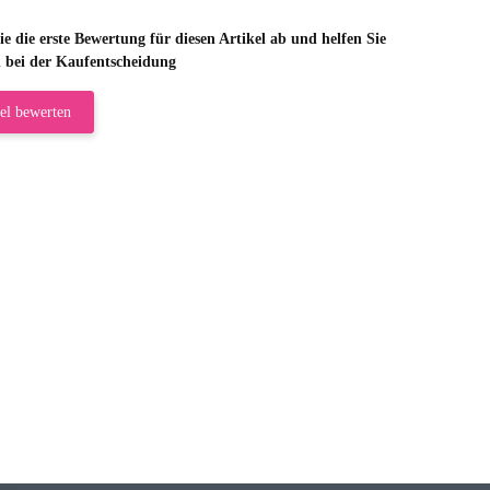
e die erste Bewertung für diesen Artikel ab und helfen Sie
 bei der Kaufentscheidung
el bewerten
riele W
 immer bei den Franky Produkten eine TOP Qualität. Danke
 Farbauswahl
örn M
r ehrlicher Shop, schnelle Lieferung, man kann bedenkenlos Vorkasse leisten, Top 