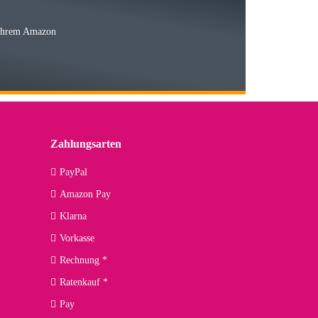
 Ihrem Amazon
03.05.2026
 den kommenden Jahren herausstellen. Spannend wird es falls
lässiger Partner sein?
Zahlungsarten
09.04.2026
PayPal
Amazon Pay
kann ich noch nicht viel sagen, da er erst noch zum Einsatz
Klarna
Vorkasse
Rechnung *
Ratenkauf *
02.04.2026
Pay