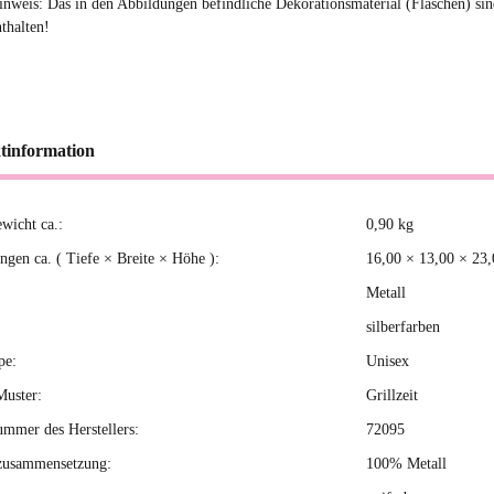
inweis: Das in den Abbildungen befindliche Dekorationsmaterial (Flaschen) si
nthalten!
tinformation
ewicht ca.:
0,90
kg
kteigenschaft
gen ca. ( Tiefe × Breite × Höhe ):
16,00 × 13,00 × 23
Metall
silberfarben
pe:
Unisex
Muster:
Grillzeit
ummer des Herstellers:
72095
zusammensetzung:
100% Metall