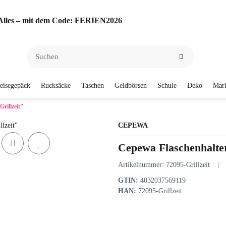
f Alles – mit dem Code: FERIEN2026
eisegepäck
Rucksäcke
Taschen
Geldbörsen
Schule
Deko
Mar
rillzeit"
CEPEWA
Cepewa Flaschenhalter
Artikelnummer:
72095-Grillzeit
GTIN:
4032037569119
HAN:
72095-Grillzeit