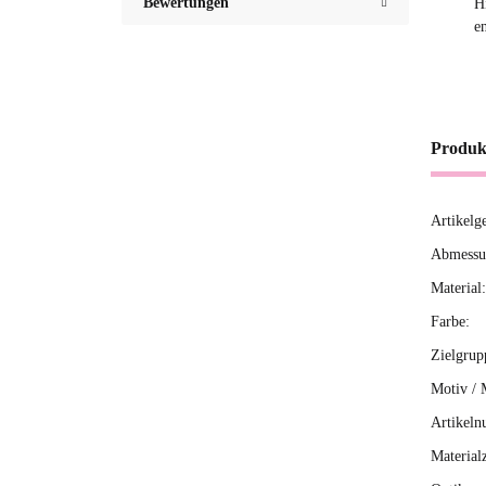
Bewertungen
H
e
Produk
Artikelg
Produ
Wert
Abmessun
Material:
Farbe:
Zielgrup
Motiv / 
Artikeln
Material