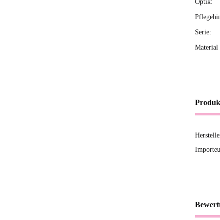
Optik:
Pflegehi
Serie:
Material 
Produk
Herstell
Importeu
Bewert