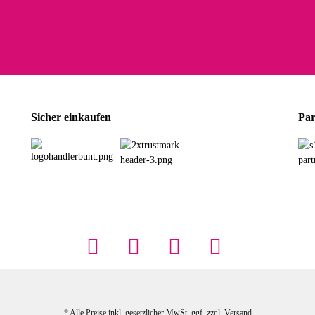
h schöner als die Fotos, die Farben sind großartig. Guter Preis und schnelle Lieferu
r Farbauswahl
wski L
ikel wie beschrieben, günstiger Preis (haben auch den Vorkasse-5%-Rabatt genutzt), s
Sicher einkaufen
Par
rbauswahl
G
öner und großer Trolley, leicht zu fahren und wirklich leise, allerdings wurde er o
rbauswahl
mit mir gerungen, ob ich den Trolley wirklich behalte, weil das Material einen nic
* Alle Preise inkl. gesetzlicher MwSt. ggf. zzgl.
Versand