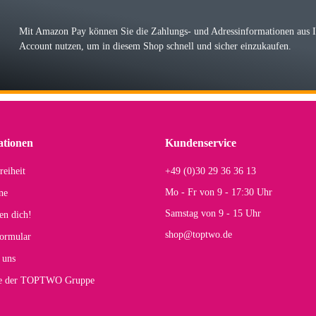
r Farbauswahl
Mit Amazon Pay können Sie die Zahlungs- und Adressinformationen aus
Account nutzen, um in diesem Shop schnell und sicher einzukaufen.
lhelm W
 Koffer macht einen sehr soliden Eindruck. Die Zuverlässigkeit muss sich noch in
einigen Jahren mal ein Ersatzteil benötigt wird. Wird Samsonite dann noch ein zuver
r Farbauswahl
ationen
Kundenservice
reiheit
+49 (0)30 29 36 36 13
s E
Mo - Fr von 9 - 17:30 Uhr
ne
Rucksack entspricht genau unseren Anforderungen und sieht super aus. Zur Nutzung 
Samstag von 9 - 15 Uhr
en dich!
mt.
shop@toptwo.de
ormular
 Farbauswahl
 uns
te der TOPTWO Gruppe
olina G