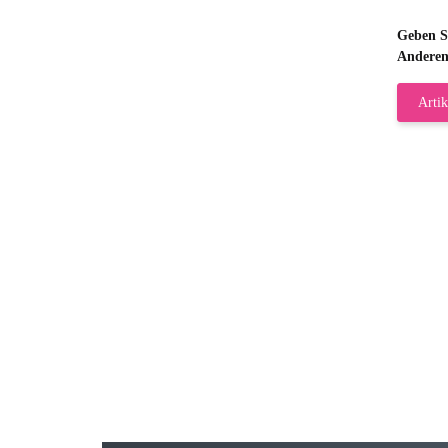
Geben Si
Anderen
Artik
Gab
Wie
zur
Bj
Seh