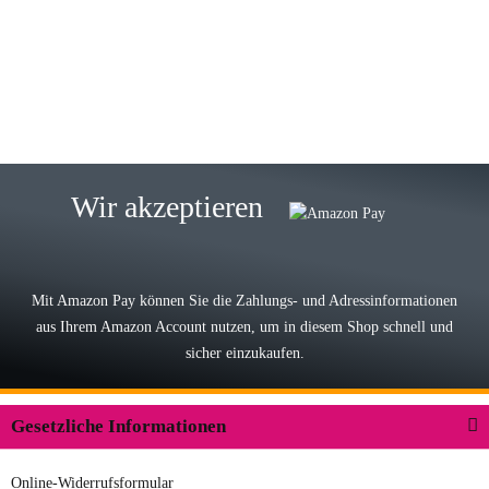
Wie immer bei den Franky Produkten
eine TOP Qualität. Danke
zur Farbauswahl
15.05.2026
Björn M
Sehr ehrlicher Shop, schnelle
Wir akzeptieren
Lieferung, man kann bedenkenlos
Vorkasse leisten, Top Ware
zur Farbauswahl
Mit Amazon Pay können Sie die Zahlungs- und Adressinformationen
aus Ihrem Amazon Account nutzen, um in diesem Shop schnell und
03.05.2026
sicher einzukaufen.
Wilhelm W
Der Koffer macht einen sehr soliden
Gesetzliche Informationen
Eindruck. Die Zuverlässigkeit muss
sich noch in den kommenden Jahren
Online-Widerrufsformular
herausstellen. Spannend wird es falls