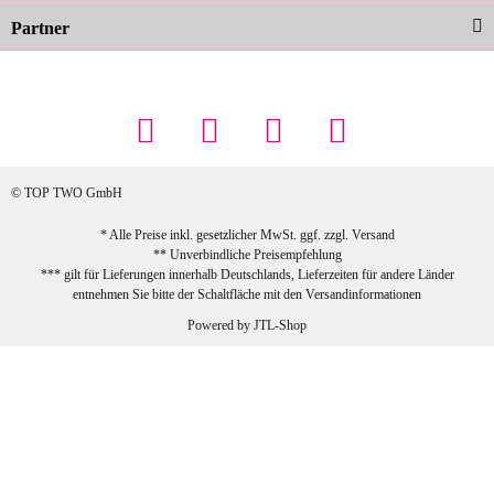
Partner
23.02.2026
Maschowski L
... Artikel wie beschrieben, günstiger
Preis (haben auch den Vorkasse-5%-
Rabatt genutzt), schnelle Lieferung. Bin
sehr zufrieden!
© TOP TWO GmbH
zur Farbauswahl
* Alle Preise inkl. gesetzlicher MwSt. ggf. zzgl.
Versand
** Unverbindliche Preisempfehlung
03.02.2026
*** gilt für Lieferungen innerhalb Deutschlands, Lieferzeiten für andere Länder
Sabine G
entnehmen Sie bitte der Schaltfläche mit den
Versandinformationen
Sehr schöner und großer Trolley, leicht
Powered by
JTL-Shop
zu fahren und wirklich leise, allerdings
wurde er ohne Umverpackung geliefert.
Die Lieferung war sehr schnell.
zur Farbauswahl