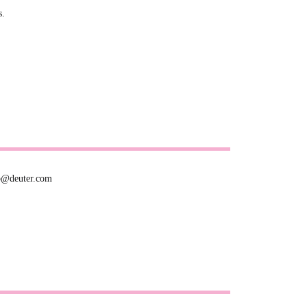
s.
fo@deuter.com