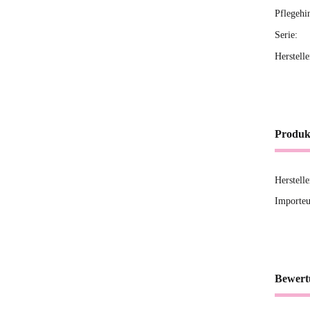
Pflegehi
Serie:
Herstell
Produk
Herstell
Importeu
Bewert