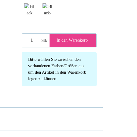
Black
Black-Seagreen
Stk
In den Warenkorb
x
Bitte wählen Sie zwischen den
vorhandenen Farben/Größen aus
um den Artikel in den Warenkorb
legen zu können.