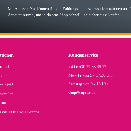
r Farbauswahl
Mit Amazon Pay können Sie die Zahlungs- und Adressinformationen aus
Account nutzen, um in diesem Shop schnell und sicher einzukaufen.
lhelm W
 Koffer macht einen sehr soliden Eindruck. Die Zuverlässigkeit muss sich noch in
einigen Jahren mal ein Ersatzteil benötigt wird. Wird Samsonite dann noch ein zuver
r Farbauswahl
ationen
Kundenservice
reiheit
+49 (0)30 29 36 36 13
s E
Mo - Fr von 9 - 17:30 Uhr
ne
Rucksack entspricht genau unseren Anforderungen und sieht super aus. Zur Nutzung 
Samstag von 9 - 15 Uhr
en dich!
mt.
shop@toptwo.de
ormular
 Farbauswahl
 uns
te der TOPTWO Gruppe
olina G
h schöner als die Fotos, die Farben sind großartig. Guter Preis und schnelle Lieferu