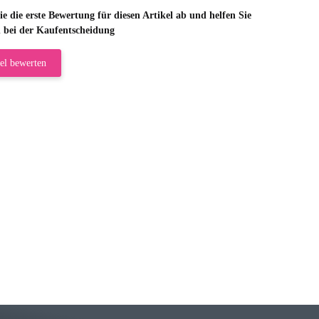
e die erste Bewertung für diesen Artikel ab und helfen Sie
 bei der Kaufentscheidung
el bewerten
riele W
 immer bei den Franky Produkten eine TOP Qualität. Danke
 Farbauswahl
örn M
r ehrlicher Shop, schnelle Lieferung, man kann bedenkenlos Vorkasse leisten, Top 