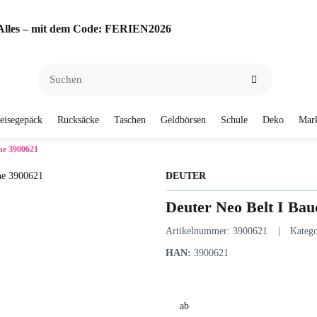
f Alles – mit dem Code: FERIEN2026
eisegepäck
Rucksäcke
Taschen
Geldbörsen
Schule
Deko
Mar
he 3900621
DEUTER
Deuter Neo Belt I Bau
Artikelnummer:
3900621
Katego
HAN:
3900621
ab