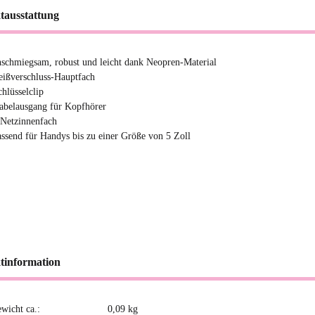
tausstattung
nschmiegsam, robust und leicht dank Neopren-Material
eißverschluss-Hauptfach
chlüsselclip
abelausgang für Kopfhörer
 Netzinnenfach
assend für Handys bis zu einer Größe von 5 Zoll
tinformation
ewicht ca.:
0,09
kg
kteigenschaft