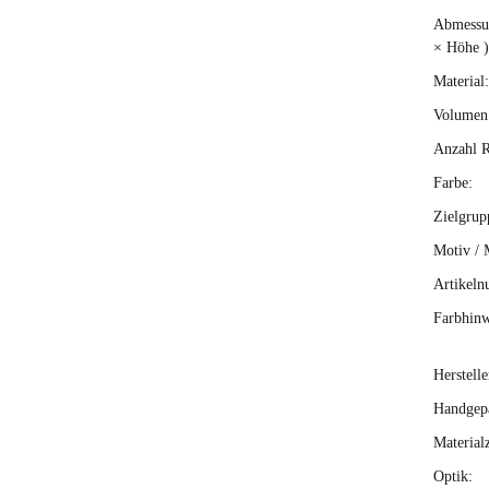
Abmessun
× Höhe )
Material:
Volumen 
Anzahl R
Farbe:
Zielgrup
Motiv / 
Artikeln
Farbhinw
Herstelle
Handgepä
Material
Optik: