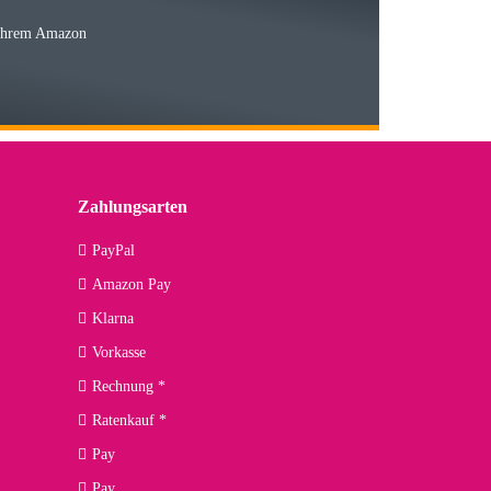
 Ihrem Amazon
03.05.2026
 den kommenden Jahren herausstellen. Spannend wird es falls
lässiger Partner sein?
Zahlungsarten
09.04.2026
PayPal
Amazon Pay
kann ich noch nicht viel sagen, da er erst noch zum Einsatz
Klarna
Vorkasse
Rechnung *
Ratenkauf *
02.04.2026
Pay
ng. Top!
Pay