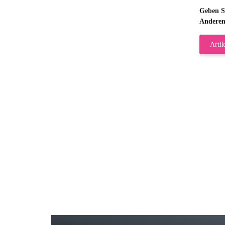
Geben Si
Anderen
Artik
Gab
Wie
zur
Bj
Seh