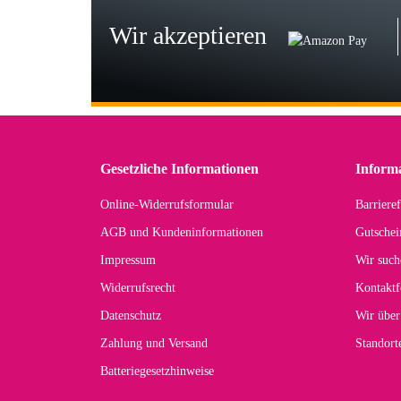
zu
Wir akzeptieren
Wi
Der
in 
zu
Gesetzliche Informationen
Inform
Online-Widerrufsformular
Barrieref
Han
AGB und Kundeninformationen
Gutschei
Der 
Impressum
Wir such
kom
Widerrufsrecht
Kontaktf
zur
Datenschutz
Wir über
Zahlung und Versand
Standor
Batteriegesetzhinweise
Car
Noc