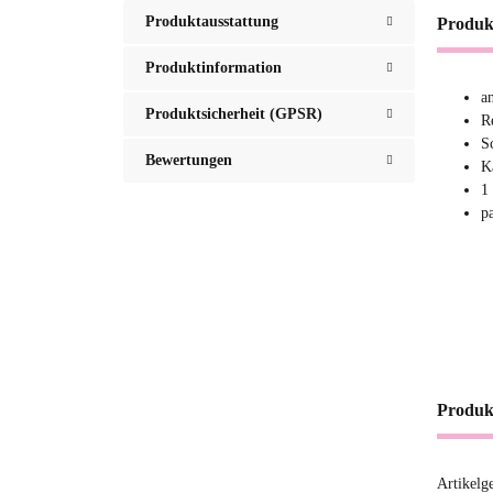
Produktausstattung
Produk
Produktinformation
a
Produktsicherheit (GPSR)
R
S
Bewertungen
K
1
p
Produk
Artikelg
Produ
Wert