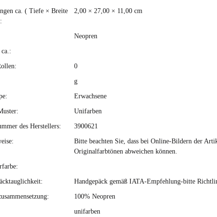
gen ca. ( Tiefe × Breite
2,00 × 27,00 × 11,00 cm
:
Neopren
ca.:
ollen:
0
g
pe:
Erwachsene
Muster:
Unifarben
ummer des Herstellers:
3900621
eise:
Bitte beachten Sie, dass bei Online-Bildern der Ar
Originalfarbtönen abweichen können.
rfarbe:
cktauglichkeit:
Handgepäck gemäß IATA-Empfehlung-bitte Richtlini
zusammensetzung:
100% Neopren
unifarben