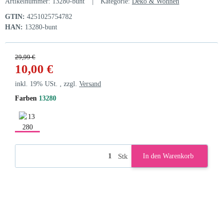
Artikelnummer:
13280-bunt
Kategorie:
Deko & Wohnen
GTIN:
4251025754782
HAN:
13280-bunt
29,99 €
10,00 €
inkl. 19% USt. , zzgl.
Versand
Farben
13280
13280
Stk
In den Warenkorb