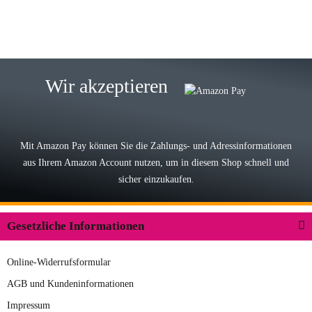
zur Farbauswahl
15.05.2026
Björn M
Sehr ehrlicher Shop, schnelle
Wir akzeptieren
Lieferung, man kann bedenkenlos
Vorkasse leisten, Top Ware
zur Farbauswahl
Mit Amazon Pay können Sie die Zahlungs- und Adressinformationen
aus Ihrem Amazon Account nutzen, um in diesem Shop schnell und
03.05.2026
sicher einzukaufen.
Wilhelm W
Der Koffer macht einen sehr soliden
Gesetzliche Informationen
Eindruck. Die Zuverlässigkeit muss
sich noch in den kommenden Jahren
Online-Widerrufsformular
herausstellen. Spannend wird es falls
zur Farbauswahl
in einigen Jahren mal ein Ersatzteil
AGB und Kundeninformationen
benötigt wird. Wird Samsonite dann
Impressum