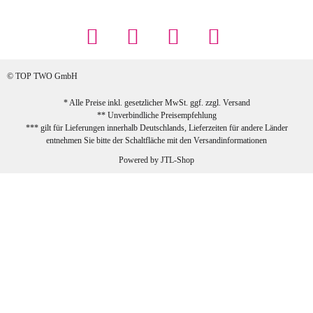
... Artikel wie beschrieben, günstiger
Preis (haben auch den Vorkasse-5%-
Rabatt genutzt), schnelle Lieferung. Bin
sehr zufrieden!
© TOP TWO GmbH
zur Farbauswahl
* Alle Preise inkl. gesetzlicher MwSt. ggf. zzgl.
Versand
** Unverbindliche Preisempfehlung
03.02.2026
*** gilt für Lieferungen innerhalb Deutschlands, Lieferzeiten für andere Länder
Sabine G
entnehmen Sie bitte der Schaltfläche mit den
Versandinformationen
Sehr schöner und großer Trolley, leicht
Powered by
JTL-Shop
zu fahren und wirklich leise, allerdings
wurde er ohne Umverpackung geliefert.
Die Lieferung war sehr schnell.
zur Farbauswahl
26.01.2026
Jeannette A
Ich habe etwas mit mir gerungen, ob ich den