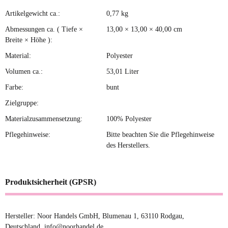
Artikelgewicht ca.:
0,77
kg
Produkteigenschaft
Wert
Abmessungen ca. ( Tiefe ×
13,00 × 13,00 × 40,00 cm
Breite × Höhe ):
Material:
Polyester
Volumen ca.:
53,01 Liter
Farbe:
bunt
Zielgruppe:
Materialzusammensetzung:
100% Polyester
Pflegehinweise:
Bitte beachten Sie die Pflegehinweise
des Herstellers.
Produktsicherheit (GPSR)
Hersteller: Noor Handels GmbH, Blumenau 1, 63110 Rodgau,
Deutschland, info@noorhandel.de