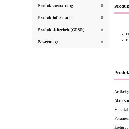
Produktausstattung
Produk
Produktinformation
Produktsicherheit (GPSR)
P
B
Bewertungen
Produk
Artikelg
Produ
Wert
Abmessun
Material:
Volumen 
Zielgrup