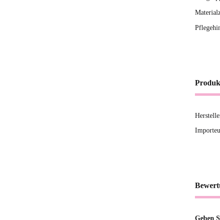
Material
Pflegehi
Produk
Herstell
Importeu
Bewert
Geben Si