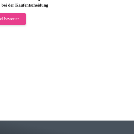
 bei der Kaufentscheidung
el bewerten
riele W
 immer bei den Franky Produkten eine TOP Qualität. Danke
 Farbauswahl
örn M
r ehrlicher Shop, schnelle Lieferung, man kann bedenkenlos Vorkasse leisten, Top 
r Farbauswahl