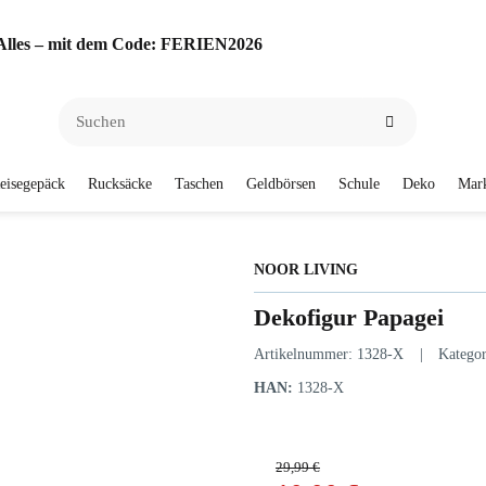
f Alles – mit dem Code: FERIEN2026
eisegepäck
Rucksäcke
Taschen
Geldbörsen
Schule
Deko
Mar
NOOR LIVING
Dekofigur Papagei
Artikelnummer:
1328-X
Katego
HAN:
1328-X
29,99 €