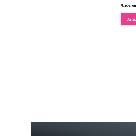
Anderen
Artik
Gab
Wie
zur
Bj
Seh
zu