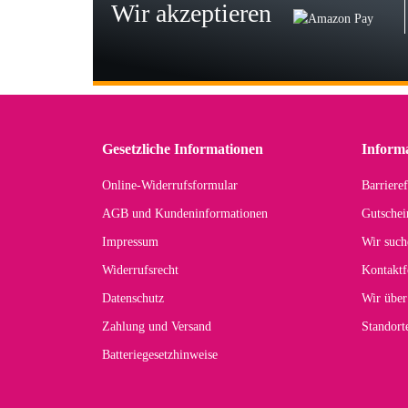
Wir akzeptieren
Wi
Der
in 
zu
Gesetzliche Informationen
Inform
Online-Widerrufsformular
Barrieref
Han
AGB und Kundeninformationen
Gutschei
Der 
Impressum
Wir such
kom
Widerrufsrecht
Kontaktf
zur
Datenschutz
Wir über
Zahlung und Versand
Standor
Batteriegesetzhinweise
Car
Noc