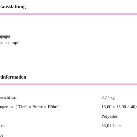
tausstattung
apagei
aumstumpf
tinformation
ewicht ca.:
0,77
kg
kteigenschaft
gen ca. ( Tiefe × Breite × Höhe ):
13,00 × 13,00 × 40
Polyester
ca.:
53,01 Liter
pe: