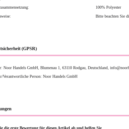
zusammensetzung:
100% Polyester
nweise:
Bitte beachten Sie d
tsicherheit (GPSR)
er: Noor Handels GmbH, Blumenau 1, 63110 Rodgau, Deutschland, info@noor
r/Verantwortliche Person: Noor Handels GmbH
ungen
e die erste Bewertung für diesen Artikel ab und helfen Sie