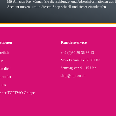
Mit Amazon Pay können Sie die Zahlungs- und Adressinformationen aus
Account nutzen, um in diesem Shop schnell und sicher einzukaufen.
lhelm W
 Koffer macht einen sehr soliden Eindruck. Die Zuverlässigkeit muss sich noch in
einigen Jahren mal ein Ersatzteil benötigt wird. Wird Samsonite dann noch ein zuver
r Farbauswahl
ationen
Kundenservice
reiheit
+49 (0)30 29 36 36 13
s E
Mo - Fr von 9 - 17:30 Uhr
ne
Rucksack entspricht genau unseren Anforderungen und sieht super aus. Zur Nutzung 
Samstag von 9 - 15 Uhr
en dich!
mt.
shop@toptwo.de
ormular
 Farbauswahl
 uns
te der TOPTWO Gruppe
olina G
h schöner als die Fotos, die Farben sind großartig. Guter Preis und schnelle Lieferu