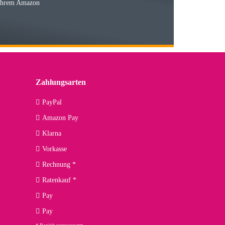
 Ihrem Amazon
03.05.2026
 den kommenden Jahren herausstellen. Spannend wird es falls
lässiger Partner sein?
Zahlungsarten
09.04.2026
PayPal
Amazon Pay
kann ich noch nicht viel sagen, da er erst noch zum Einsatz
Klarna
Vorkasse
Rechnung *
Ratenkauf *
02.04.2026
Pay
ng. Top!
Pay