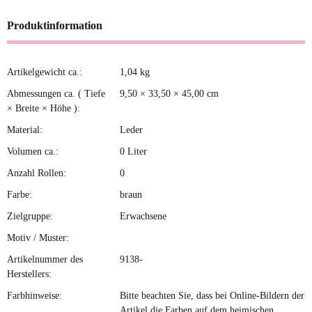
Produktinformation
Artikelgewicht ca.:
1,04
kg
Produkteigenschaft
Wert
Abmessungen ca. ( Tiefe
9,50 × 33,50 × 45,00 cm
× Breite × Höhe ):
Material:
Leder
Volumen ca.:
0 Liter
Anzahl Rollen:
0
Farbe:
braun
Zielgruppe:
Erwachsene
Motiv / Muster:
Artikelnummer des
9138-
Herstellers:
Farbhinweise:
Bitte beachten Sie, dass bei Online-Bildern der
Artikel die Farben auf dem heimischen