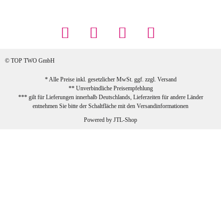
Maschowski L
... Artikel wie beschrieben, günstiger
Preis (haben auch den Vorkasse-5%-
Rabatt genutzt), schnelle Lieferung. Bin
sehr zufrieden!
© TOP TWO GmbH
zur Farbauswahl
* Alle Preise inkl. gesetzlicher MwSt. ggf. zzgl.
Versand
** Unverbindliche Preisempfehlung
03.02.2026
*** gilt für Lieferungen innerhalb Deutschlands, Lieferzeiten für andere Länder
Sabine G
entnehmen Sie bitte der Schaltfläche mit den
Versandinformationen
Sehr schöner und großer Trolley, leicht
Powered by
JTL-Shop
zu fahren und wirklich leise, allerdings
wurde er ohne Umverpackung geliefert.
Die Lieferung war sehr schnell.
zur Farbauswahl
26.01.2026
Jeannette A