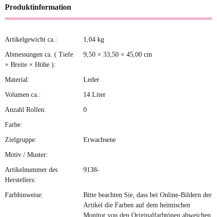
Produktinformation
Artikelgewicht ca.:
1,04
kg
Produkteigenschaft
Wert
Abmessungen ca. ( Tiefe
9,50 × 33,50 × 45,00 cm
× Breite × Höhe ):
Material:
Leder
Volumen ca.:
14 Liter
Anzahl Rollen:
0
Farbe:
Zielgruppe:
Erwachsene
Motiv / Muster:
Artikelnummer des
9138-
Herstellers:
Farbhinweise:
Bitte beachten Sie, dass bei Online-Bildern der
Artikel die Farben auf dem heimischen
Monitor von den Originalfarbtönen abweichen