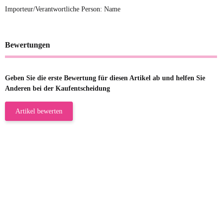
Importeur/Verantwortliche Person: Name
Bewertungen
Geben Sie die erste Bewertung für diesen Artikel ab und helfen Sie
Anderen bei der Kaufentscheidung
Artikel bewerten
23.05.2026
Gabriele W
Wie immer bei den Franky Produkten
eine TOP Qualität. Danke
zur Farbauswahl