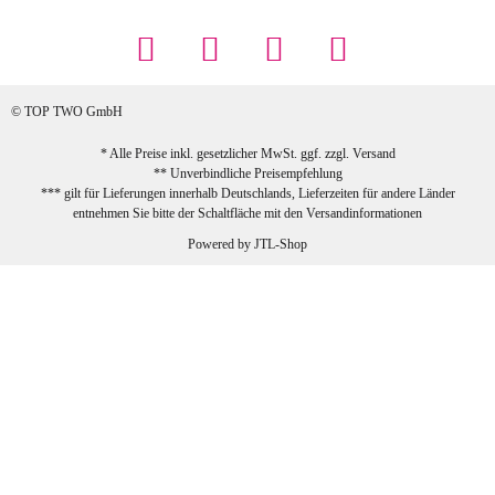
... Artikel wie beschrieben, günstiger
Preis (haben auch den Vorkasse-5%-
Rabatt genutzt), schnelle Lieferung. Bin
sehr zufrieden!
© TOP TWO GmbH
zur Farbauswahl
* Alle Preise inkl. gesetzlicher MwSt. ggf. zzgl.
Versand
** Unverbindliche Preisempfehlung
03.02.2026
*** gilt für Lieferungen innerhalb Deutschlands, Lieferzeiten für andere Länder
Sabine G
entnehmen Sie bitte der Schaltfläche mit den
Versandinformationen
Sehr schöner und großer Trolley, leicht
Powered by
JTL-Shop
zu fahren und wirklich leise, allerdings
wurde er ohne Umverpackung geliefert.
Die Lieferung war sehr schnell.
zur Farbauswahl
26.01.2026
Jeannette A
Ich habe etwas mit mir gerungen, ob ich den