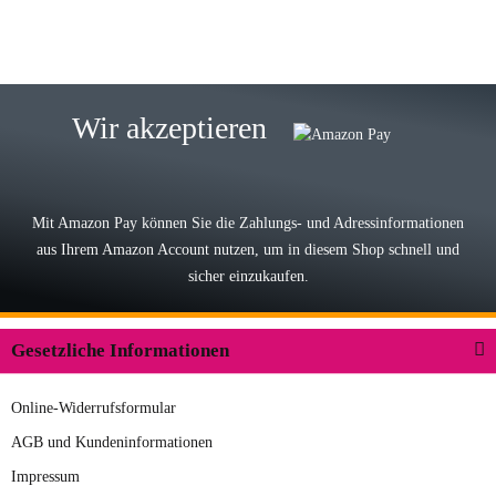
15.05.2026
Björn M
Sehr ehrlicher Shop, schnelle
Wir akzeptieren
Lieferung, man kann bedenkenlos
Vorkasse leisten, Top Ware
zur Farbauswahl
Mit Amazon Pay können Sie die Zahlungs- und Adressinformationen
aus Ihrem Amazon Account nutzen, um in diesem Shop schnell und
03.05.2026
sicher einzukaufen.
Wilhelm W
Der Koffer macht einen sehr soliden
Gesetzliche Informationen
Eindruck. Die Zuverlässigkeit muss
sich noch in den kommenden Jahren
Online-Widerrufsformular
herausstellen. Spannend wird es falls
zur Farbauswahl
in einigen Jahren mal ein Ersatzteil
AGB und Kundeninformationen
benötigt wird. Wird Samsonite dann
Impressum
09.04.2026