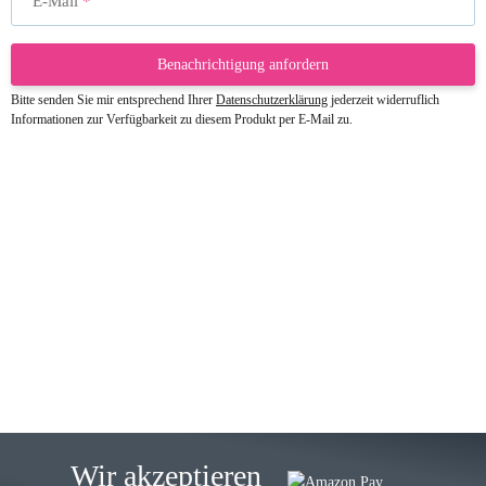
E-Mail
Benachrichtigung anfordern
Bitte senden Sie mir entsprechend Ihrer
Datenschutzerklärung
jederzeit widerruflich
Informationen zur Verfügbarkeit zu diesem Produkt per E-Mail zu.
23.05.2026
Gabriele W
Wie immer bei den Franky Produkten
eine TOP Qualität. Danke
zur Farbauswahl
15.05.2026
Björn M
Sehr ehrlicher Shop, schnelle
Wir akzeptieren