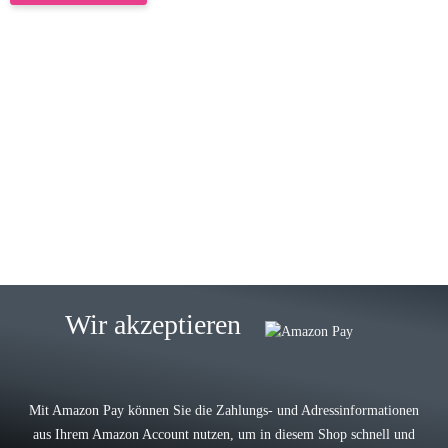
23.05.2026
Gabriele W
Wie immer bei den Franky Produkten
eine TOP Qualität. Danke
zur Farbauswahl
15.05.2026
Björn M
Sehr ehrlicher Shop, schnelle
Wir akzeptieren
Lieferung, man kann bedenkenlos
Vorkasse leisten, Top Ware
zur Farbauswahl
Mit Amazon Pay können Sie die Zahlungs- und Adressinformationen
aus Ihrem Amazon Account nutzen, um in diesem Shop schnell und
03.05.2026