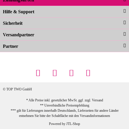
Noch schöner als die Fotos, die
Hilfe & Support
Farben sind großartig. Guter Preis und
Sicherheit
schnelle Lieferung. Top!
zur Farbauswahl
Versandpartner
Partner
23.02.2026
Maschowski L
... Artikel wie beschrieben, günstiger
Preis (haben auch den Vorkasse-5%-
Rabatt genutzt), schnelle Lieferung. Bin
sehr zufrieden!
© TOP TWO GmbH
zur Farbauswahl
* Alle Preise inkl. gesetzlicher MwSt. ggf. zzgl.
Versand
** Unverbindliche Preisempfehlung
03.02.2026
*** gilt für Lieferungen innerhalb Deutschlands, Lieferzeiten für andere Länder
Sabine G
entnehmen Sie bitte der Schaltfläche mit den
Versandinformationen
Sehr schöner und großer Trolley, leicht
Powered by
JTL-Shop