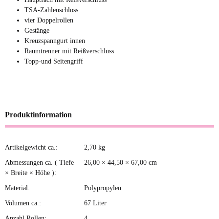
TSA-Zahlenschloss
vier Doppelrollen
Gestänge
Kreuzspanngurt innen
Raumtrenner mit Reißverschluss
Topp-und Seitengriff
Produktinformation
Artikelgewicht ca.:
2,70
kg
Produkteigenschaft
Wert
Abmessungen ca. ( Tiefe
26,00 × 44,50 × 67,00 cm
× Breite × Höhe ):
Material:
Polypropylen
Volumen ca.:
67 Liter
Anzahl Rollen:
4