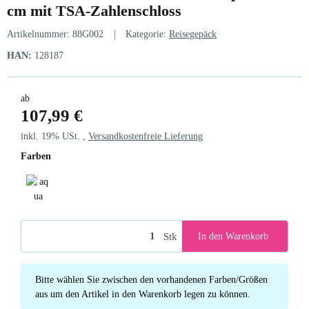
cm mit TSA-Zahlenschloss
Artikelnummer:
88G002
Kategorie:
Reisegepäck
HAN:
128187
ab
107,99 €
inkl. 19% USt. ,
Versandkostenfreie Lieferung
Farben
aqua green
Stk
In den Warenkorb
x
Bitte wählen Sie zwischen den vorhandenen Farben/Größen
aus um den Artikel in den Warenkorb legen zu können.