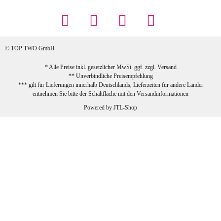
... Artikel wie beschrieben, günstiger
Preis (haben auch den Vorkasse-5%-
Rabatt genutzt), schnelle Lieferung. Bin
sehr zufrieden!
© TOP TWO GmbH
zur Farbauswahl
* Alle Preise inkl. gesetzlicher MwSt. ggf. zzgl.
Versand
** Unverbindliche Preisempfehlung
03.02.2026
*** gilt für Lieferungen innerhalb Deutschlands, Lieferzeiten für andere Länder
Sabine G
entnehmen Sie bitte der Schaltfläche mit den
Versandinformationen
Sehr schöner und großer Trolley, leicht
Powered by
JTL-Shop
zu fahren und wirklich leise, allerdings
wurde er ohne Umverpackung geliefert.
Die Lieferung war sehr schnell.
zur Farbauswahl
26.01.2026
Jeannette A
Ich habe etwas mit mir gerungen, ob ich den