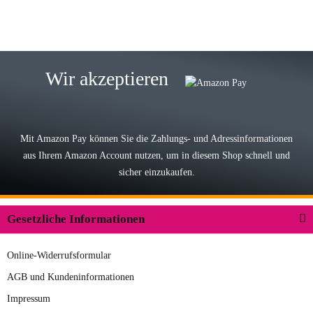
15.05.2026
Björn M
Sehr ehrlicher Shop, schnelle
Wir akzeptieren
Lieferung, man kann bedenkenlos
Vorkasse leisten, Top Ware
zur Farbauswahl
Mit Amazon Pay können Sie die Zahlungs- und Adressinformationen
aus Ihrem Amazon Account nutzen, um in diesem Shop schnell und
03.05.2026
sicher einzukaufen.
Wilhelm W
Der Koffer macht einen sehr soliden
Gesetzliche Informationen
Eindruck. Die Zuverlässigkeit muss
sich noch in den kommenden Jahren
Online-Widerrufsformular
herausstellen. Spannend wird es falls
zur Farbauswahl
in einigen Jahren mal ein Ersatzteil
AGB und Kundeninformationen
benötigt wird. Wird Samsonite dann
Impressum
09.04.2026