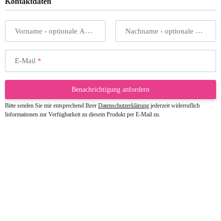
Kontaktdaten
Vorname
- optionale Angabe
Nachname
- optionale Angabe
E-Mail
Benachrichtigung anfordern
Bitte senden Sie mir entsprechend Ihrer
Datenschutzerklärung
jederzeit widerruflich
Informationen zur Verfügbarkeit zu diesem Produkt per E-Mail zu.
23.05.2026
Gabriele W
Wie immer bei den Franky Produkten
eine TOP Qualität. Danke
zur Farbauswahl