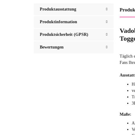
Produktausstattung
Produk
Produktinformation
Vado
Produktsicherheit (GPSR)
Togg
Bewertungen
Täglich 
Fans Ihr
Ausstat
H
v
T
3
Maße:
A
V