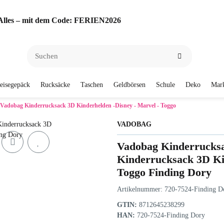
f Alles – mit dem Code: FERIEN2026
eisegepäck
Rucksäcke
Taschen
Geldbörsen
Schule
Deko
Mar
Vadobag Kinderrucksack 3D Kinderhelden -Disney - Marvel - Toggo
VADOBAG
Vadobag Kinderrucks
Kinderrucksack 3D Kin
Toggo Finding Dory
Artikelnummer:
720-7524-Finding D
GTIN:
8712645238299
HAN:
720-7524-Finding Dory