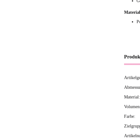
G
Material
P
Produk
Artikelg
Produ
Wert
Abmessun
Material:
Volumen 
Farbe:
Zielgrup
Artikeln