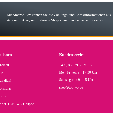
r ehrlicher Shop, schnelle Lieferung, man kann bedenkenlos Vorkasse leisten, Top 
r Farbauswahl
Mit Amazon Pay können Sie die Zahlungs- und Adressinformationen aus
Account nutzen, um in diesem Shop schnell und sicher einzukaufen.
lhelm W
 Koffer macht einen sehr soliden Eindruck. Die Zuverlässigkeit muss sich noch in
einigen Jahren mal ein Ersatzteil benötigt wird. Wird Samsonite dann noch ein zuver
r Farbauswahl
ationen
Kundenservice
reiheit
+49 (0)30 29 36 36 13
s E
Mo - Fr von 9 - 17:30 Uhr
ne
Rucksack entspricht genau unseren Anforderungen und sieht super aus. Zur Nutzung 
Samstag von 9 - 15 Uhr
en dich!
mt.
shop@toptwo.de
ormular
 Farbauswahl
 uns
te der TOPTWO Gruppe
olina G