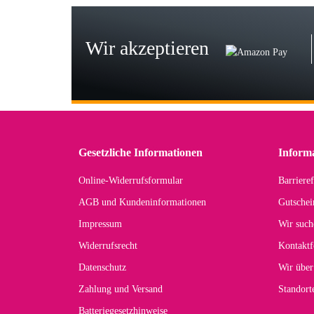
Seh
zu
Wir akzeptieren
Wi
Der
in 
zu
Gesetzliche Informationen
Inform
Online-Widerrufsformular
Barrieref
Han
AGB und Kundeninformationen
Gutschei
Der 
Impressum
Wir such
kom
Widerrufsrecht
Kontaktf
zur
Datenschutz
Wir über
Zahlung und Versand
Standor
Batteriegesetzhinweise
Car