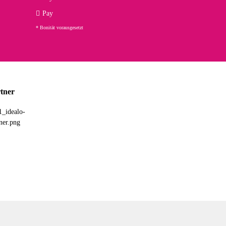
ng. Top!
Pay
* Bonität vorausgesetzt
23.02.2026
chnelle Lieferung. Bin sehr zufrieden!
tner
03.02.2026
hne Umverpackung geliefert. Die Lieferung war sehr schnell.
26.01.2026
ht so robusten Eindruck auf mich macht. Allerdings kann dieser