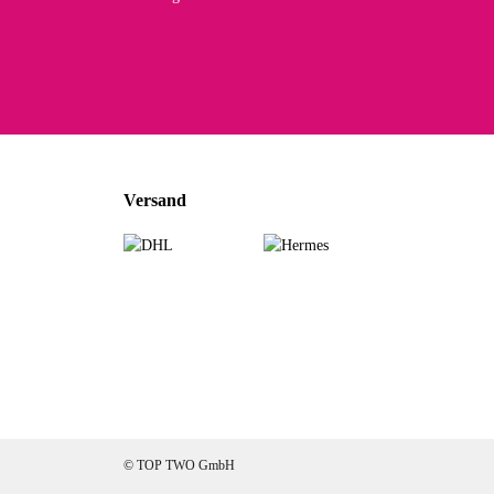
Noc
zu
Mascho
... Art
Versand
zur Fa
Sabine 
Sehr sch
zur Fa
Jeannette A
© TOP TWO GmbH
Ich habe etwas 