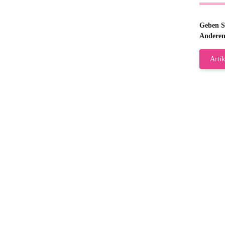
Geben Si
Anderen
Artik
Gab
Wie
zur
Bj