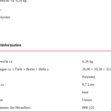
ewicht: ca. 0,26 kg
:
olyester
tinformation
ewicht ca.:
0,26
kg
kteigenschaft
gen ca. ( Tiefe × Breite × Höhe ):
26,00 × 10,50 × 32
Polyester
ca.:
8,7 Liter
bunt
pe:
Unisex
ummer des Herstellers:
B00 225