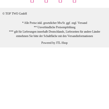
Rabatt genutzt), schnelle Lieferung. Bin
sehr zufrieden!
© TOP TWO GmbH
zur Farbauswahl
* Alle Preise inkl. gesetzlicher MwSt. ggf. zzgl.
Versand
** Unverbindliche Preisempfehlung
03.02.2026
*** gilt für Lieferungen innerhalb Deutschlands, Lieferzeiten für andere Länder
Sabine G
entnehmen Sie bitte der Schaltfläche mit den
Versandinformationen
Sehr schöner und großer Trolley, leicht
Powered by
JTL-Shop
zu fahren und wirklich leise, allerdings
wurde er ohne Umverpackung geliefert.
Die Lieferung war sehr schnell.
zur Farbauswahl
26.01.2026
Jeannette A
Ich habe etwas mit mir gerungen, ob ich den
Trolley wirklich behalte, weil das Material
einen nicht so robusten Eindruck auf mich