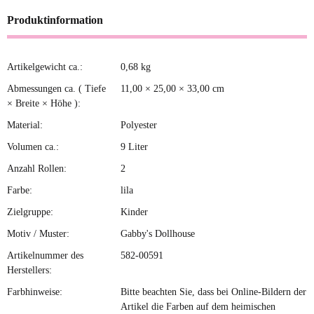
Produktinformation
Artikelgewicht ca.:
0,68
kg
Produkteigenschaft
Wert
Abmessungen ca. ( Tiefe
11,00 × 25,00 × 33,00 cm
× Breite × Höhe ):
Material:
Polyester
Volumen ca.:
9 Liter
Anzahl Rollen:
2
Farbe:
lila
Zielgruppe:
Kinder
Motiv / Muster:
Gabby's Dollhouse
Artikelnummer des
582-00591
Herstellers:
Farbhinweise:
Bitte beachten Sie, dass bei Online-Bildern der
Artikel die Farben auf dem heimischen