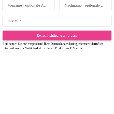
Vorname
- optionale Angabe
Nachname
- optionale Angabe
E-Mail
Benachrichtigung anfordern
Bitte senden Sie mir entsprechend Ihrer
Datenschutzerklärung
jederzeit widerruflich
Informationen zur Verfügbarkeit zu diesem Produkt per E-Mail zu.
23.05.2026
Gabriele W
Wie immer bei den Franky Produkten
eine TOP Qualität. Danke
zur Farbauswahl
15.05.2026