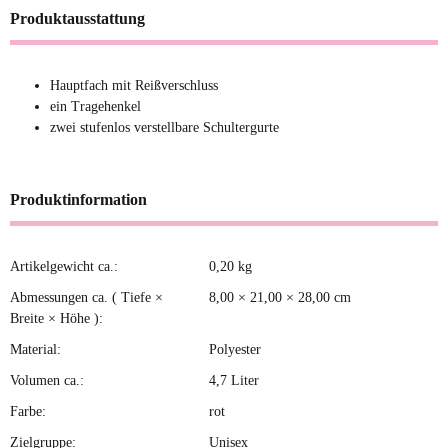
Produktausstattung
Hauptfach mit Reißverschluss
ein Tragehenkel
zwei stufenlos verstellbare Schultergurte
Produktinformation
Artikelgewicht ca.:
0,20
kg
Produkteigenschaft
Wert
Abmessungen ca. ( Tiefe ×
8,00 × 21,00 × 28,00 cm
Breite × Höhe ):
Material:
Polyester
Volumen ca.:
4,7 Liter
Farbe:
rot
Zielgruppe:
Unisex