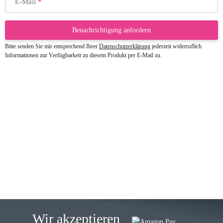
E-Mail
Benachrichtigung anfordern
Bitte senden Sie mir entsprechend Ihrer
Datenschutzerklärung
jederzeit widerruflich
Informationen zur Verfügbarkeit zu diesem Produkt per E-Mail zu.
23.05.2026
Gabriele W
Wie immer bei den Franky Produkten
eine TOP Qualität. Danke
zur Farbauswahl
15.05.2026
Björn M
Sehr ehrlicher Shop, schnelle
Wir akzeptieren