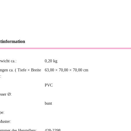
tinformation
ewicht ca.:
0,20
kg
kteigenschaft
gen ca. ( Tiefe × Breite
63,00 × 70,00 × 70,00 cm
:
PVC
sser Ø:
bunt
pe:
Muster:
ummer des Herstellers:
428-2298