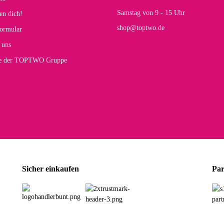
Rucksack entspricht genau unseren Anforderungen und sieht super aus. Zur Nutzung 
Samstag von 9 - 15 Uhr
en dich!
mt.
shop@toptwo.de
ormular
 Farbauswahl
 uns
te der TOPTWO Gruppe
olina G
h schöner als die Fotos, die Farben sind großartig. Guter Preis und schnelle Lieferu
r Farbauswahl
wski L
ikel wie beschrieben, günstiger Preis (haben auch den Vorkasse-5%-Rabatt genutzt), s
Sicher einkaufen
Par
rbauswahl
G