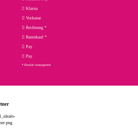
kann ich noch nicht viel sagen, da er erst noch zum Einsatz
Klarna
Vorkasse
Rechnung *
Ratenkauf *
02.04.2026
Pay
ng. Top!
Pay
* Bonität vorausgesetzt
23.02.2026
chnelle Lieferung. Bin sehr zufrieden!
tner
03.02.2026