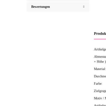
Bewertungen
Produk
Artikelg
Produ
Wert
Abmessun
× Höhe )
Material:
Durchme
Farbe:
Zielgrup
Motiv / 
Artikeln