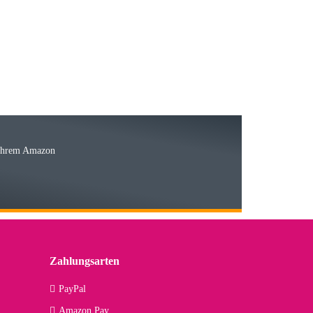
15.05.2026
Ware
 Ihrem Amazon
03.05.2026
 den kommenden Jahren herausstellen. Spannend wird es falls
lässiger Partner sein?
Zahlungsarten
09.04.2026
PayPal
Amazon Pay