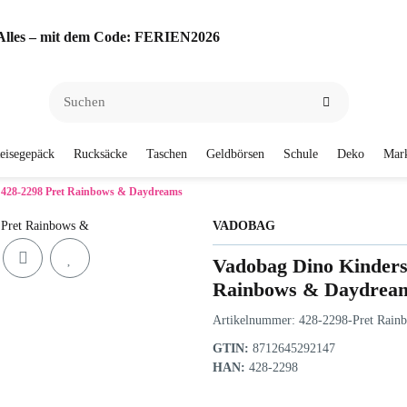
f Alles – mit dem Code: FERIEN2026
eisegepäck
Rucksäcke
Taschen
Geldbörsen
Schule
Deko
Mar
 428-2298 Pret Rainbows & Daydreams
VADOBAG
Vadobag Dino Kinders
Rainbows & Daydrea
Artikelnummer:
428-2298-Pret Rain
GTIN:
8712645292147
HAN:
428-2298