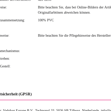
eise:
Bitte beachten Sie, dass bei Online-Bildern der Ar
Originalfarbtönen abweichen können.
zusammensetzung:
100% PVC
nweise:
Bitte beachten Sie die Pflegehinweise des Hersteller
smechanismus:
treben:
Gestell:
tsicherheit (GPSR)
er: Vadobag Europe B.V., Technopol 33, 5026 SB Tilburg, Niederlande, info@