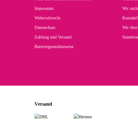
Der 
Impressum
Wir such
kom
Widerrufsrecht
Kontaktf
zur
Datenschutz
Wir über
Zahlung und Versand
Standor
Batteriegesetzhinweise
Car
Noc
zu
Mascho
... Art
Versand
zur Fa
Sabine 