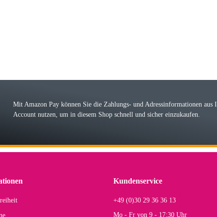
 immer bei den Franky Produkten eine TOP Qualität. Danke
 Farbauswahl
örn M
r ehrlicher Shop, schnelle Lieferung, man kann bedenkenlos Vorkasse leisten, Top 
r Farbauswahl
Mit Amazon Pay können Sie die Zahlungs- und Adressinformationen aus
Account nutzen, um in diesem Shop schnell und sicher einzukaufen.
lhelm W
 Koffer macht einen sehr soliden Eindruck. Die Zuverlässigkeit muss sich noch in
einigen Jahren mal ein Ersatzteil benötigt wird. Wird Samsonite dann noch ein zuver
r Farbauswahl
ationen
Kundenservice
reiheit
+49 (0)30 29 36 36 13
s E
Mo - Fr von 9 - 17:30 Uhr
ne