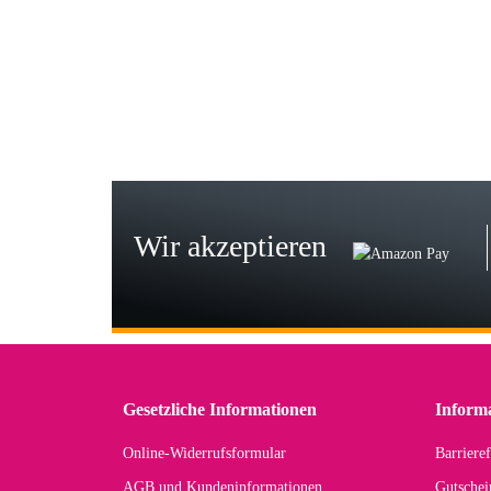
Wie
zur
Bj
Seh
zu
Wir akzeptieren
Wi
Der
in 
zu
Gesetzliche Informationen
Inform
Online-Widerrufsformular
Barrieref
Han
AGB und Kundeninformationen
Gutschei