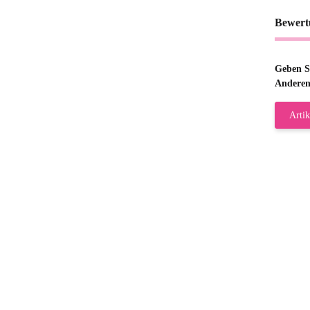
Bewert
Geben Si
Anderen
Artik
Gab
Wie
zur