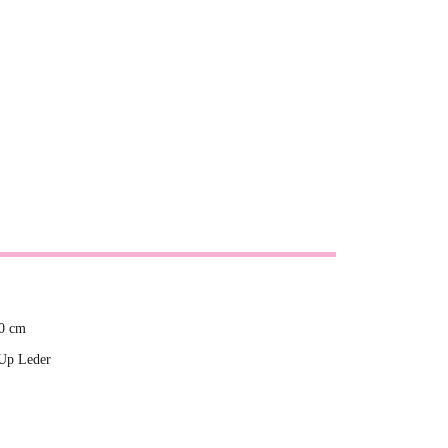
00 cm
 Up Leder