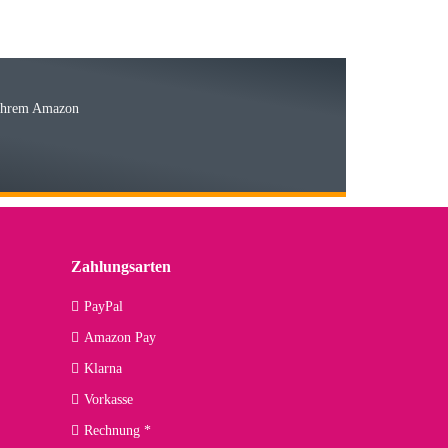
Ware
 Ihrem Amazon
03.05.2026
 den kommenden Jahren herausstellen. Spannend wird es falls
lässiger Partner sein?
Zahlungsarten
09.04.2026
PayPal
Amazon Pay
kann ich noch nicht viel sagen, da er erst noch zum Einsatz
Klarna
Vorkasse
Rechnung *