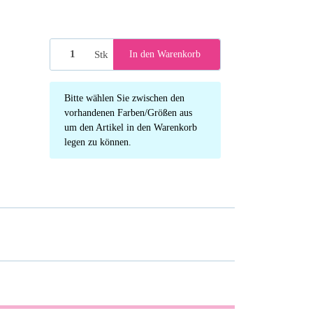
00 black
Stk
In den Warenkorb
x
Bitte wählen Sie zwischen den
vorhandenen Farben/Größen aus
um den Artikel in den Warenkorb
legen zu können.