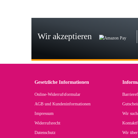
Bj
Seh
zu
Wir akzeptieren
Wi
Der
in 
zu
Gesetzliche Informationen
Inform
Online-Widerrufsformular
Barrieref
Han
AGB und Kundeninformationen
Gutschei
Der 
Impressum
Wir such
kom
Widerrufsrecht
Kontaktf
zur
Datenschutz
Wir über