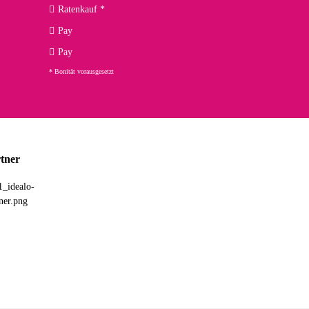
Ratenkauf *
02.04.2026
Pay
ng. Top!
Pay
* Bonität vorausgesetzt
23.02.2026
chnelle Lieferung. Bin sehr zufrieden!
tner
03.02.2026
hne Umverpackung geliefert. Die Lieferung war sehr schnell.
26.01.2026