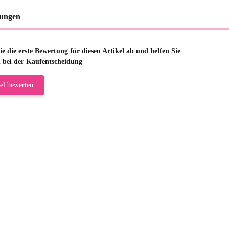
ungen
e die erste Bewertung für diesen Artikel ab und helfen Sie
 bei der Kaufentscheidung
el bewerten
riele W
 immer bei den Franky Produkten eine TOP Qualität. Danke
 Farbauswahl