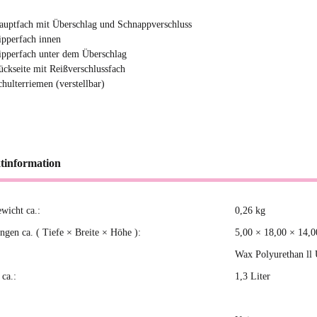
auptfach mit Überschlag und Schnappverschluss
ipperfach innen
ipperfach unter dem Überschlag
ückseite mit Reißverschlussfach
chulterriemen (verstellbar)
tinformation
ewicht ca.:
0,26
kg
kteigenschaft
gen ca. ( Tiefe × Breite × Höhe ):
5,00 × 18,00 × 14,
Wax Polyurethan ll
ca.:
1,3 Liter