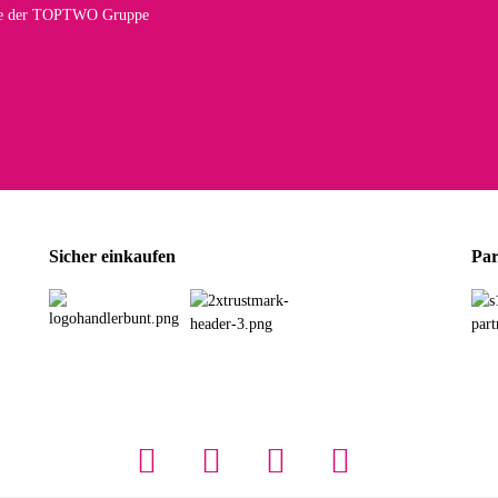
te der TOPTWO Gruppe
olina G
h schöner als die Fotos, die Farben sind großartig. Guter Preis und schnelle Lieferu
r Farbauswahl
wski L
ikel wie beschrieben, günstiger Preis (haben auch den Vorkasse-5%-Rabatt genutzt), s
Sicher einkaufen
Par
rbauswahl
G
öner und großer Trolley, leicht zu fahren und wirklich leise, allerdings wurde er o
rbauswahl