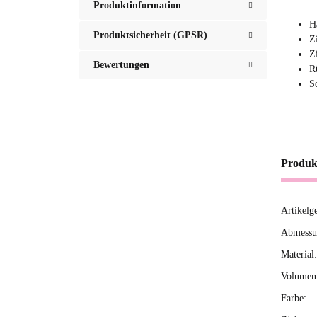
Produktinformation
H
Produktsicherheit (GPSR)
Z
Z
Bewertungen
R
S
Produk
Artikelg
Produ
Wert
Abmessun
Material:
Volumen 
Farbe: