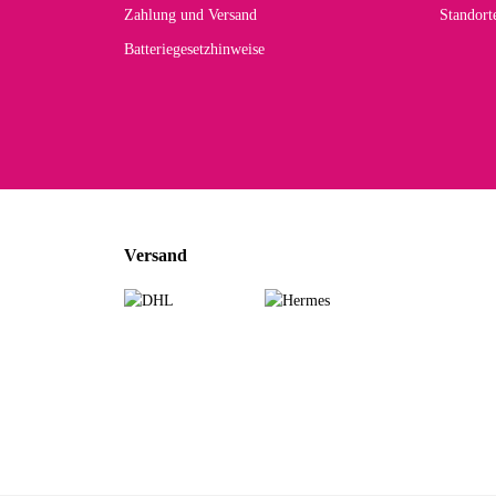
Zahlung und Versand
Standor
Batteriegesetzhinweise
Car
Noc
zu
Mascho
... Art
Versand
zur Fa
Sabine 
Sehr sch
zur Fa