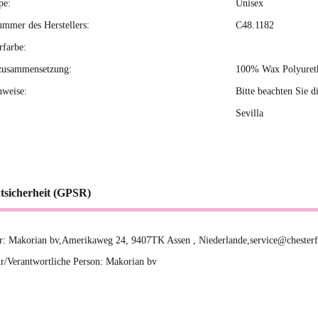
pe:
Unisex
ummer des Herstellers:
C48.1182
rfarbe:
zusammensetzung:
100% Wax Polyureth
nweise:
Bitte beachten Sie d
Sevilla
tsicherheit (GPSR)
er: Makorian bv,Amerikaweg 24, 9407TK Assen , Niederlande,service@chester
r/Verantwortliche Person: Makorian bv