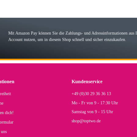
örn M
r ehrlicher Shop, schnelle Lieferung, man kann bedenkenlos Vorkasse leisten, Top 
r Farbauswahl
Mit Amazon Pay können Sie die Zahlungs- und Adressinformationen aus
Account nutzen, um in diesem Shop schnell und sicher einzukaufen.
lhelm W
 Koffer macht einen sehr soliden Eindruck. Die Zuverlässigkeit muss sich noch in
einigen Jahren mal ein Ersatzteil benötigt wird. Wird Samsonite dann noch ein zuver
r Farbauswahl
ationen
Kundenservice
reiheit
+49 (0)30 29 36 36 13
s E
Mo - Fr von 9 - 17:30 Uhr
ne
Rucksack entspricht genau unseren Anforderungen und sieht super aus. Zur Nutzung 
Samstag von 9 - 15 Uhr
en dich!
mt.
shop@toptwo.de
ormular
 Farbauswahl
 uns