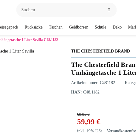
eisegepäck
Rucksäcke
Taschen
Geldbörsen
Schule
Deko
Mar
hängetasche 1 Liter Sevilla C48.1182
THE CHESTERFIELD BRAND
The Chesterfield Bra
Umhängetasche 1 Liter
Artikelnummer:
C481182
Kateg
HAN:
C48.1182
69,95 €
59,99 €
inkl. 19% USt. ,
Versandkostenfre